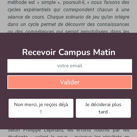
méthode est « simple », poursuit-il,
« nous faisons des
cycles expérientiels qui correspondent chacun à une
séance de cours. Chaque scénario de jeu qu’on intègre
dans un cycle permet de découvrir des connaissances
ou des compétences qui seront remobilisées dans les
cycles suivants ».
Recevoir Campus Matin
Abonnez
Construire de telles séances a un
« coût d’entrée »
important pour les enseignants. Il faut en effet
beaucoup de travail pour adapter tout un cours autour
du jeu. Cela peut d’ailleurs constituer un frein. Mais ce
sont les étudiants qui fournissent le plus d’énergie.
Valider
« Pour eux, c’est intense,
observe Philippe Lépinard.
Cela
demande un engagement de tous les instants. Ils sont
rincés ».
Non merci, je reçois déjà
Je déciderai plus
!
tard
Une méthode efficace
Selon Philippe Lépinard, les efforts fournis par les