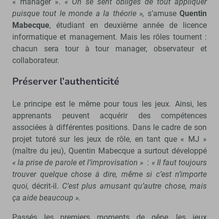
« manager ».
« On se sent obligés de tout appliquer
puisque tout le monde a la théorie »,
s’amuse
Quentin
Mabecque
, étudiant en deuxième année de licence
informatique et management. Mais les rôles tournent :
chacun sera tour à tour manager, observateur et
collaborateur.
Préserver l’authenticité
Le principe est le même pour tous les jeux. Ainsi, les
apprenants peuvent acquérir des compétences
associées à différentes positions. Dans le cadre de son
projet tutoré sur les jeux de rôle, en tant que « MJ »
(maître du jeu), Quentin Mabecque a surtout développé
« la prise de parole et l’improvisation »
:
« Il faut toujours
trouver quelque chose à dire, même si c’est n’importe
quoi,
décrit-il.
C’est plus amusant qu’autre chose, mais
ça aide beaucoup ».
Passés les premiers moments de gêne, les jeux