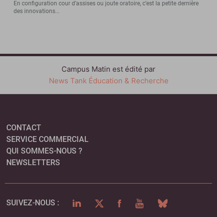
En configuration cour d’assises ou joute oratoire, c’est la petite dernière
des innovations...
Campus Matin est édité par
News Tank Éducation & Recherche
CONTACT
SERVICE COMMERCIAL
QUI SOMMES-NOUS ?
NEWSLETTERS
LINKEDIN
TWITTER
FACEBOOK
YOUTUBE
BLUESKY
SUIVEZ-NOUS :