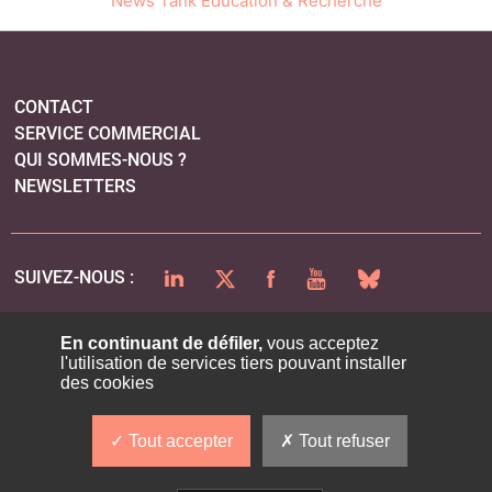
News Tank Éducation & Recherche
CONTACT
SERVICE COMMERCIAL
QUI SOMMES-NOUS ?
NEWSLETTERS
LINKEDIN
TWITTER
FACEBOOK
YOUTUBE
BLUESKY
SUIVEZ-NOUS :
En continuant de défiler,
vous acceptez
l'utilisation de services tiers pouvant installer
PLAN DU SITE
des cookies
MENTIONS LÉGALES
POLITIQUE DE CONFIDENTIALITÉ
Tout accepter
Tout refuser
COOKIES