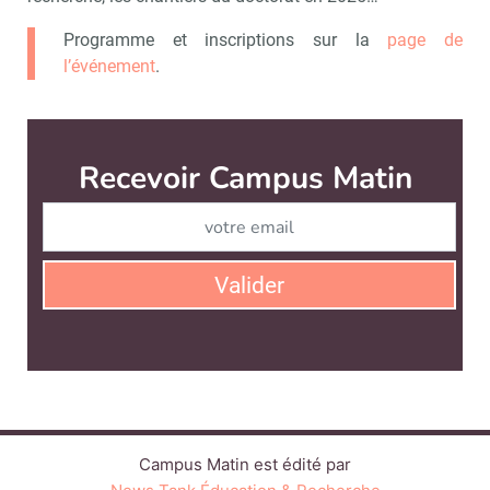
Programme et inscriptions sur la
page de
l’événement
.
Recevoir Campus Matin
Abonnez
Valider
Campus Matin est édité par