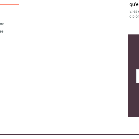
qu’e
Elles 
diplôm
bre
re