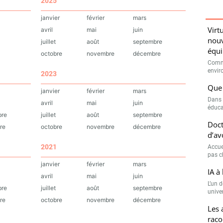
2025
janvier
février
mars
Virt
avril
mai
juin
nouv
juillet
août
septembre
équi
octobre
novembre
décembre
Comme
envir
2023
Que 
janvier
février
mars
Dans 
avril
mai
juin
éduca
bre
juillet
août
septembre
Doct
re
octobre
novembre
décembre
d’av
2021
Accue
pas c
janvier
février
mars
IA à 
avril
mai
juin
L’un 
bre
juillet
août
septembre
univer
re
octobre
novembre
décembre
Les 
raco