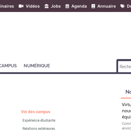
inaires
Vidéos
Jobs
Agenda
Annuaire
Dé
 CAMPUS
NUMÉRIQUE
N
Virt
nouv
Vie des campus
équi
Expérience étudiante
Comme
envir
Relations extérieures