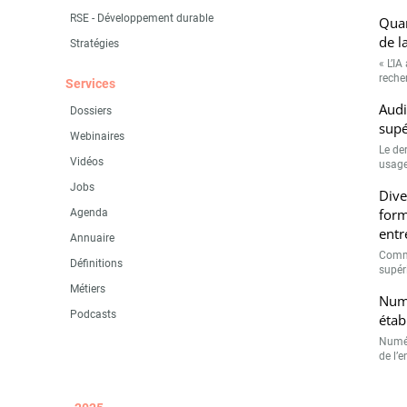
RSE - Développement durable
Quan
de l
Stratégies
« L’IA
recher
Services
Audi
Dossiers
supé
Webinaires
Le de
Vidéos
usage
Jobs
Dive
form
Agenda
entr
Annuaire
Comme
Définitions
supéri
Métiers
Numé
Podcasts
étab
Numér
de l’e