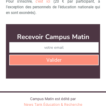
Pour s’inscrire,
c’est ici
(20 € par participant, à
l’exception des personnels de l’éducation nationale qui
en sont exonérés).
Recevoir Campus Matin
Abonnez
Valider
Campus Matin est édité par
News Tank Éducation & Recherche