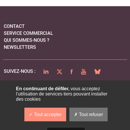
CONTACT
SERVICE COMMERCIAL
QUI SOMMES-NOUS ?
NEWSLETTERS
LINKEDIN
TWITTER
FACEBOOK
YOUTUBE
BLUESKY
SUIVEZ-NOUS :
En continuant de défiler,
vous acceptez
l'utilisation de services tiers pouvant installer
PLAN DU SITE
des cookies
MENTIONS LÉGALES
POLITIQUE DE CONFIDENTIALITÉ
Tout accepter
Tout refuser
COOKIES