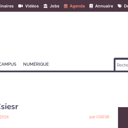
inaires
Vidéos
Jobs
Agenda
Annuaire
Dé
 CAMPUS
NUMÉRIQUE
siesr
 2026
par CSIESR