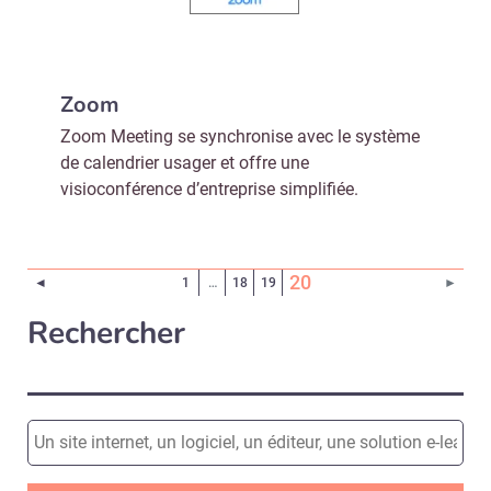
Zoom
Zoom Meeting se synchronise avec le système
de calendrier usager et offre une
visioconférence d’entreprise simplifiée.
(Page courante)
20
Page précédente
Page 
◄
1
…
18
19
►
Rechercher