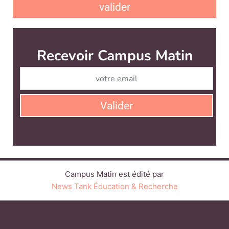
valider
Recevoir Campus Matin
Abonnez
Valider
Campus Matin est édité par
News Tank Éducation & Recherche