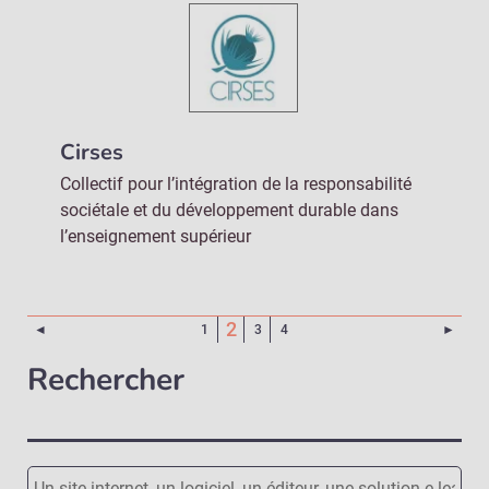
Cirses
Collectif pour l’intégration de la responsabilité
sociétale et du développement durable dans
l’enseignement supérieur
(Page courante)
2
Page précédente
Page 
◄
1
3
4
►
Rechercher