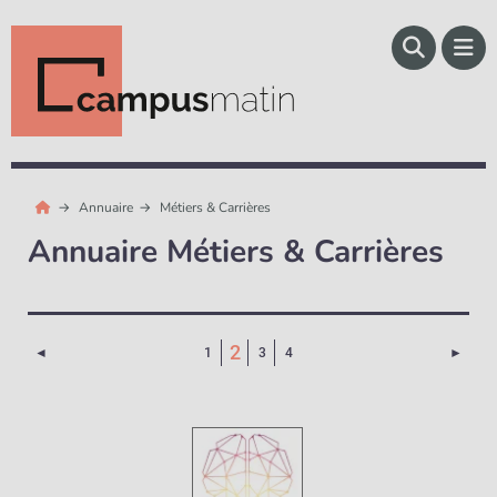
Annuaire
Métiers & Carrières
Annuaire Métiers & Carrières
(Page courante)
2
Page précédente
Page 
◄
1
3
4
►