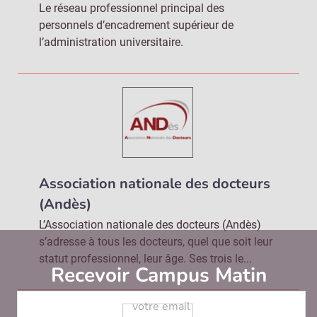
Le réseau professionnel principal des
personnels d’encadrement supérieur de
l’administration universitaire.
Association nationale des docteurs
(Andès)
L’Association nationale des docteurs (Andès)
s’adresse à tous les docteurs, quel que soit leur
statut professionnel, leur âge. Ses trois le...
Recevoir Campus Matin
Abonnez