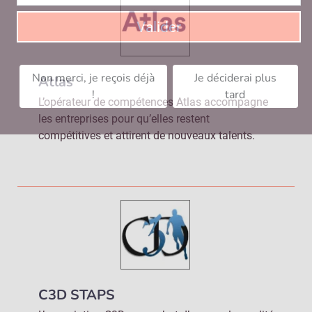
Valider
Non merci, je reçois déjà
Je déciderai plus
Atlas
!
tard
L’opérateur de compétences Atlas accompagne
les entreprises pour qu’elles restent
compétitives et attirent de nouveaux talents.
C3D STAPS