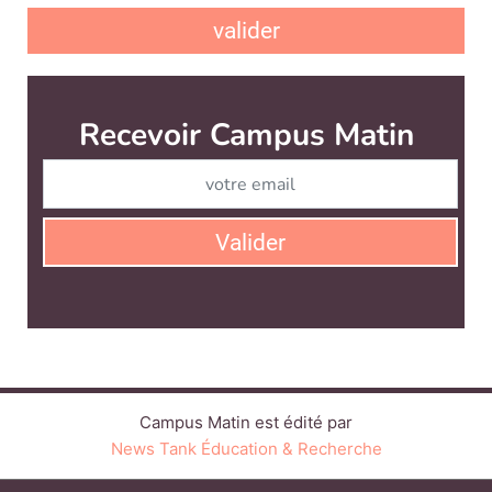
valider
Campus Matin est édité par
News Tank Éducation & Recherche
CONTACT
SERVICE COMMERCIAL
QUI SOMMES-NOUS ?
NEWSLETTERS
LINKEDIN
TWITTER
FACEBOOK
YOUTUBE
BLUESKY
SUIVEZ-NOUS :