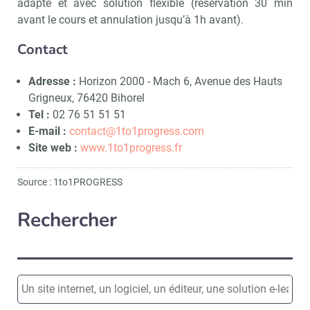
adapté et avec solution flexible (réservation 30 min
avant le cours et annulation jusqu’à 1h avant).
Contact
Adresse :
Horizon 2000 - Mach 6, Avenue des Hauts
Grigneux, 76420 Bihorel
Recevoir Campus Matin
Abonnez
Tel :
02 76 51 51 51
E-mail :
contact@1to1progress.com
Site web :
www.1to1progress.fr
Valider
Source : 1to1PROGRESS
Rechercher
Non merci, je reçois déjà
Je déciderai plus
!
tard