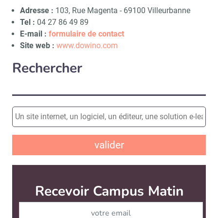
Adresse :
103, Rue Magenta - 69100 Villeurbanne
Tel :
04 27 86 49 89
E-mail :
formulaire de contact
Site web :
www.dowino.com
Rechercher
valider
Recevoir Campus Matin
Abonnez