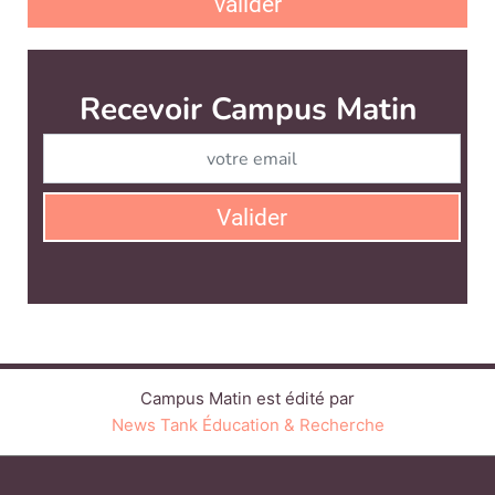
valider
Recevoir Campus Matin
Abonnez
Valider
Campus Matin est édité par
News Tank Éducation & Recherche