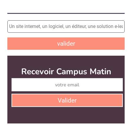
valider
Recevoir Campus Matin
Abonnez
Valider