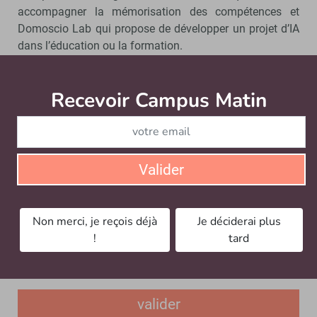
accompagner la mémorisation des compétences et
Domoscio Lab qui propose de développer un projet d’IA
dans l’éducation ou la formation.
Contact
Recevoir Campus Matin
Abonnez
Adresse :
156 Boulevard Haussmann, 75008 Paris
Tél :
01 85 09 03 57
Mail :
Formulaire de contact
Site web :
www.domoscio.com
Valider
Rechercher
Non merci, je reçois déjà
Je déciderai plus
!
tard
valider