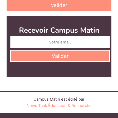
valider
Recevoir Campus Matin
Abonnez
Valider
Campus Matin est édité par
News Tank Éducation & Recherche