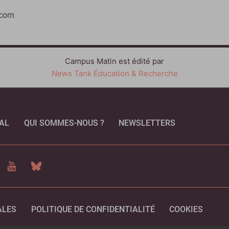
.com
Campus Matin est édité par
News Tank Éducation & Recherche
AL
QUI SOMMES-NOUS ?
NEWSLETTERS
CEBOOK
YOUTUBE
BLUESKY
ALES
POLITIQUE DE CONFIDENTIALITÉ
COOKIES