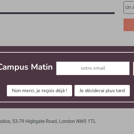
em
Abonnez-vous à notre newslett
 Campus Matin
ous disposez d’une plate-forme vidéo sécurisée et prête
era la façon dont vous partagez vos connaissances et
Non merci, je reçois déjà !
Je déciderai plus tard
tudios, 53-79 Highgate Road, London NW5 1TL