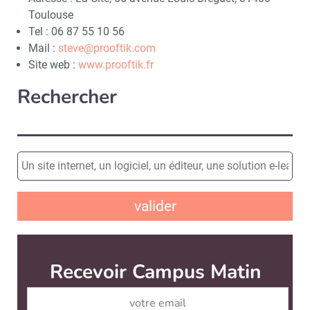
Toulouse
Tel : 06 87 55 10 56
Mail :
steve@prooftik.com
Site web :
www.prooftik.fr
Rechercher
valider
Recevoir Campus Matin
Abonnez