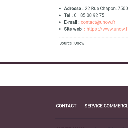
Adresse :
22 Rue Chapon, 75003
Tel :
01 85 08 92 75
E-mail :
contact@unow.fr
Site web
:
h
ttps ://www.unow.f
Source : Unow
CONTACT
SERVICE COMMERCI