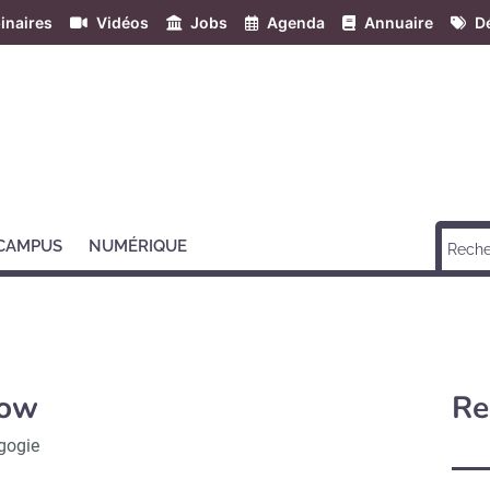
inaires
Vidéos
Jobs
Agenda
Annuaire
Dé
 CAMPUS
NUMÉRIQUE
ow
Re
gogie