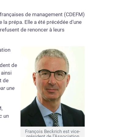
oles françaises de management (CDEFM)
 la prépa. Elle a été précédée d’une
 refusent de renoncer à leurs
ation
ident de
 ainsi
t de
par une
M,
c un
François Beckrich est vice-
président de l’Association