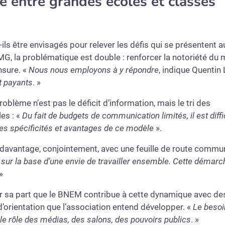
 entre grandes écoles et classes
ils être envisagés pour relever les défis qui se présentent a
G, la problématique est double : renforcer la notoriété du
nsure. «
Nous nous employons à y répondre
, indique Quentin 
t payants
. »
oblème n’est pas le déficit d’information, mais le tri des
es : «
Du fait de budgets de communication limités, il est diffi
les spécificités et avantages de ce modèle
».
e davantage, conjointement, avec une feuille de route commu
, sur la base d’une envie de travailler ensemble. Cette démarc
 »
ur sa part que le BNEM contribue à cette dynamique avec de
d’orientation que l’association entend développer. «
Le besoin
 le rôle des médias, des salons, des pouvoirs publics
. »