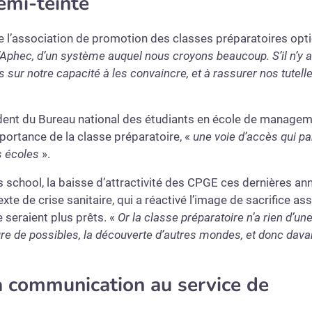
emi-teinte
de l’association de promotion des classes préparatoires opt
Aphec, d’un système auquel nous croyons beaucoup. S’il n’y a 
 sur notre capacité à les convaincre, et à rassurer nos tutelles 
dent
du
Bureau national des étudiants en école de manage
importance de la classe préparatoire, «
une voie d’accès qui pa
s écoles
».
 school, la baisse d’attractivité des CPGE ces dernières an
te de crise sanitaire, qui a réactivé l’image de sacrifice as
e seraient plus prêts. «
Or la classe préparatoire n’a rien d’un
rture de possibles, la découverte d’autres mondes, et donc dav
a communication au service de