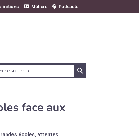
finitions
Métiers
Podcasts
Chercher
oles face aux
 grandes écoles, attentes