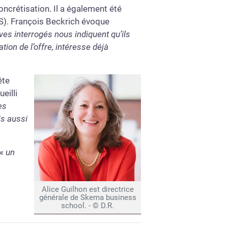
ncrétisation. Il a également été
S). François Beckrich évoque
ves interrogés nous indiquent qu’ils
tion de l’offre, intéresse déjà
ête
eilli
es
is aussi
 «
un
Alice Guilhon est directrice
générale de Skema business
school. - © D.R.