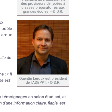
des proviseurs de lycées à
classes préparatoires aux
grandes écoles. - © D.R.
ux
 modèle
Leroux.
cile de
ne : «
Il
Quentin Leroux est président
he est
de l’ADEPPT. - © D.R.
s témoignages en salon étudiant, et
 d’une information claire, fiable, est