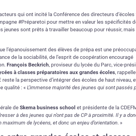
 facteurs qui ont incité la Conférence des directeurs d’éc
mpagne #Préparetoi pour mettre en valeur les spécificités de
s jeunes sont prêts à travailler beaucoup pour réussir, mais
 que l’épanouissement des élèves de prépa est une préoccup
nce de la sociabilité, de l’esprit de coopération encouragé
on.
François Beckrich
, proviseur du lycée du Parc, vice-prés
ycées à classes préparatoires aux grandes écoles
, rappelle
reste la perspective d’intégrer des écoles de haut niveau, e
 qualité : «
L’immense majorité des jeunes qui sont passés 
nérale de
Skema business school
et présidente de la CDEF
esser à des jeunes qui n’ont pas de CP à proximité. Il y a don
n maximum de lycéens, et donc un enjeu d’orientation
. »