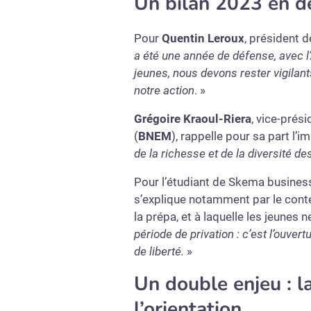
Un bilan 2023 en d
Pour
Quentin Leroux
, président 
a été une année de défense, avec l’
jeunes, nous devons rester vigilants
notre action
. »
Grégoire Kraoul-Riera
, vice-prési
(
BNEM
), rappelle pour sa part l’
de la richesse et de la diversité de
Pour l’étudiant de Skema business
s’explique notamment par le contex
la prépa, et à laquelle les jeunes n
période de privation : c’est l’ouve
de liberté.
»
Un double enjeu : l
l’orientation