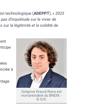
ion technologique (
ADEPPT
), «
2023
pas d’inquiétude sur le vivier de
sur la légitimité et la solidité de
ment
rticipe
nées
sociée à
e
antage
Grégoire Kraoul-Riera est
vice-président du BNEM. -
© D.R.