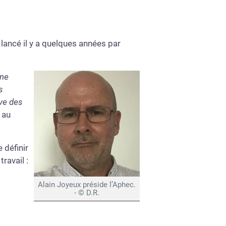
 lancé il y a quelques années par
une
s
ive des
 au
 définir
ravail :
Alain Joyeux préside l’Aphec.
- © D.R.