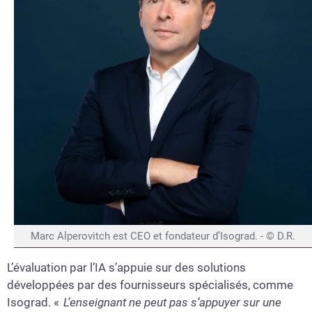
Marc Alperovitch est CEO et fondateur d’Isograd. - © D.R.
L’évaluation par l’IA s’appuie sur des solutions
développées par des fournisseurs spécialisés, comme
Isograd. «
L’enseignant ne peut pas s’appuyer sur une