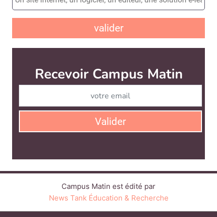
valider
Recevoir Campus Matin
Abonnez
Valider
Campus Matin est édité par
News Tank Éducation & Recherche