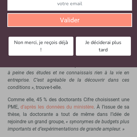
Anaëlle Badier a effectué sa thèse Cifre au sein de Nomad
Éducation avant d’être embauchée par la start-up. - © D.R.
Valider
Quand l’aventure est concluante, la thèse Cifre est aussi
un moyen d’attirer de jeunes talents et de les recruter. Ce
que Nomad Éducation a d’ailleurs fait avec Anaëlle
Non merci, je reçois déjà
Je déciderai plus
Badier à l’issue de sa thèse.
!
tard
Du côté de Vittascience, Léa Richez n’était pas contre
démarrer sa carrière dans une petite structure.
« Je sors
à peine des études et ne connaissais rien à la vie en
entreprise. C’est agréable de la découvrir dans ces
conditions »
, trouve-t-elle.
Comme elle, 45 % des doctorants Cifre choisissent une
PME,
d’après les données du ministère
. À l’issue de sa
thèse, la doctorante a tout de même dans l’idée de
rejoindre un grand groupe,
« synonymes de budgets plus
importants et d’expérimentations de grande ampleur. »