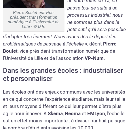
de notre mission. Or, on
passe tout de suite à un
Pierre Boulet est vice-
processus industriel, nous
président transformation
numérique à l’Université de
ne sommes plus dans le
Lille - © D.R.
petit outil qu’il sera possible
d’adapter très finement. Nous avons dès le départ des
problématiques de passage à l’échelle »
, décrit
Pierre
Boulet
, vice-président transformation numérique de
l’Université de Lille et de l’association
VP-Num
.
Dans les grandes écoles : industrialiser
et personnaliser
Les écoles ont des enjeux communs avec les universités
en ce qui concerne l’expérience étudiante, mais leur taille
et leurs moyens diffèrent ce qui leur permet d’être plus
agile pour innover. À
Skema
,
Neoma
et
EMLyon
, l’échelle
est en effet moins importante : à diviser par huit puisque
le nombre d’étudiants avoisine les 10 000.