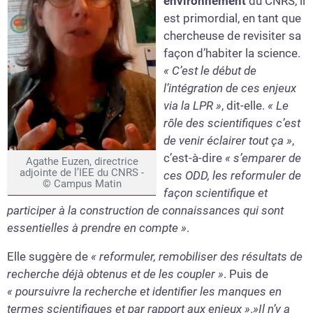
environnement
du CNRS, il
est primordial, en tant que
chercheuse de revisiter sa
façon d’habiter la science.
« C’est le début de
l’intégration de ces enjeux
via la LPR »
, dit-elle.
« Le
rôle des scientifiques c’est
de venir éclairer tout ça »
,
c’est-à-dire
« s’emparer de
Agathe Euzen, directrice
adjointe de l’IEE du CNRS -
ces ODD, les reformuler de
© Campus Matin
façon scientifique et
participer à la construction de connaissances qui sont
essentielles à prendre en compte »
.
Elle suggère de
« reformuler, remobiliser des résultats de
recherche déjà obtenus et de les coupler »
. Puis de
« poursuivre la recherche et identifier les manques en
termes scientifiques et par rapport aux enjeux »
.
»Il n’y a