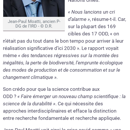
« Nous lancions un cri
d’alarme »
, résume-t-il. Car,
Jean-Paul Moatti, ancien P-
sur la plupart des 169
DG de l’IRD - © D.R.
cibles des 17 ODD, « on
n’était pas du tout dans le bon tempo pour arriver à leur
réalisation significative d’ici 2030 ». Le rapport voyait
même
« des tendances régressives sur la montée des
inégalités, la perte de biodiversité, l’emprunte écologique
des modes de production et de consommation et sur le
changement climatique ».
Son crédo pour que la science contribue aux
ODD ?
« Faire émerger un nouveau champ scientifique : la
science de la durabilité »
. Ce qui nécessite des
approches interdisciplinaires et efface la distinction
entre recherche fondamentale et recherche appliquée.
Jean-Paul Moatti voit ainsi la crise covid comme
« une