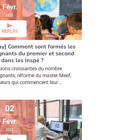
Févr.
2022
REPLAY
ay] Comment sont formés les
gnants du premier et second
 dans les Inspé ?
ions croissantes du nombre
ignants, réforme du master Meef,
seurs qui commencent leur...
02
Févr.
2022