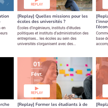
REPLAY
[Repl
ation
[Replay] Quelles missions pour les
l’inn
e
écoles des universités ?
l’éco
s en
Écoles d’ingénieurs, instituts d’études
Comment
leurs
politiques et instituts d’administration des
base de
entreprises… les écoles au sein des
accomp
universités s’organisent avec des...
01
Févr.
2022
REPLAY
erche
[Replay] Former les étudiants à de
[Repl