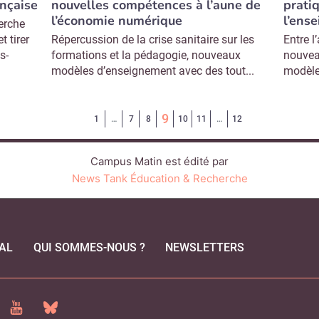
ançaise
nouvelles compétences à l’aune de
prati
l’économie numérique
l’ens
herche
t tirer
Répercussion de la crise sanitaire sur les
Entre l
s-
formations et la pédagogie, nouveaux
nouvea
modèles d’enseignement avec des tout...
modèle
(Page courante)
9
1
…
7
8
10
11
…
12
Campus Matin est édité par
News Tank Éducation & Recherche
AL
QUI SOMMES-NOUS ?
NEWSLETTERS
CEBOOK
YOUTUBE
BLUESKY