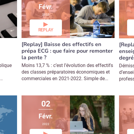
Févr.
2022
REPLAY
[Replay] Baisse des effectifs en
[Repl
prépa ECG : que faire pour remonter
ensei
la pente ?
degré
plique
Moins 13,7 % : c’est l’évolution des effectifs
Démiss
des classes préparatoires économiques et
d’ense
..
commerciales en 2021-2022. Simple de...
profes
02
Févr.
2022