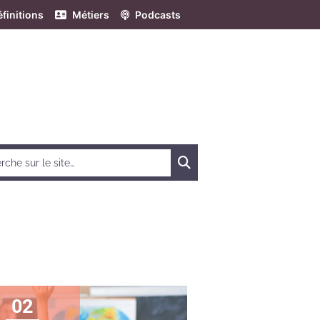
finitions
Métiers
Podcasts
Chercher
02