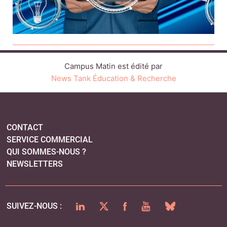
Campus Matin est édité par
News Tank Éducation & Recherche
CONTACT
SERVICE COMMERCIAL
QUI SOMMES-NOUS ?
NEWSLETTERS
LINKEDIN
TWITTER
FACEBOOK
YOUTUBE
BLUESKY
SUIVEZ-NOUS :