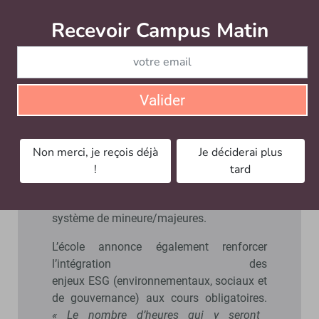
Yann Algan, elle repose sur une
« transformation en profondeur des
Recevoir Campus Matin
Abonnez
contenus »
, selon l’économiste.
Concrètement, la première année (L3) se
veut plus généraliste, centrée sur
Valider
l’engagement citoyen sur le terrain, les
questions des enjeux planétaires, avec une
grande ouverture disciplinaire. Les deux
années du cycle master se concentrent
Non merci, je reçois déjà
Je déciderai plus
quant à elles davantage sur les sciences
!
tard
du management, avec une ouverture très
forte sur d’autres disciplines avec un
système de mineure/majeures.
L’école annonce également renforcer
l’intégration des
enjeux ESG (environnementaux, sociaux et
de gouvernance) aux cours obligatoires.
« Le nombre d’heures qui y seront