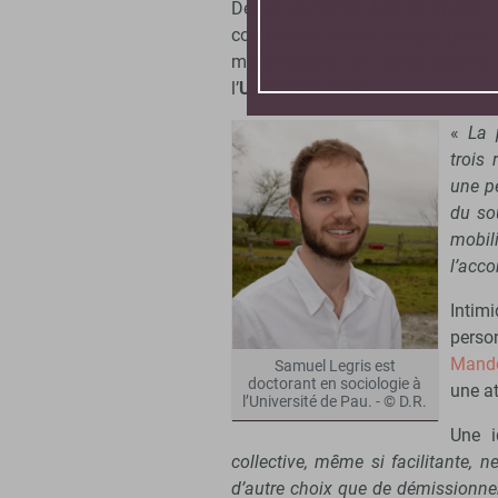
Devoir se battre bec et ongles 
contractuel en sociologie, pla
manifestation de gilets jaunes
l’
Université de Pau
.
«
La 
trois 
une pé
du sou
mobil
l’acco
Intim
perso
Mand
Samuel Legris est
doctorant en sociologie à
une at
l’Université de Pau. - © D.R.
Une i
collective, même si facilitante, n
d’autre choix que de démissionne