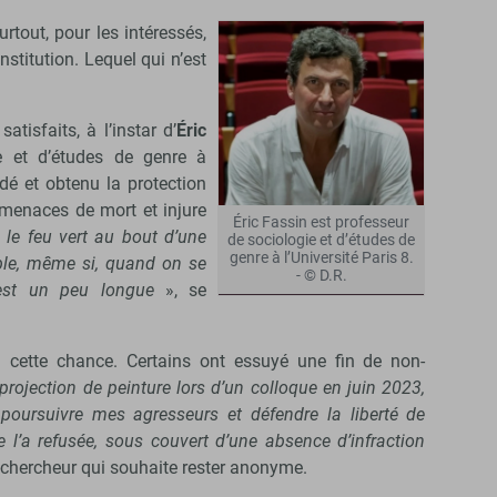
rtout, pour les intéressés,
institution. Lequel qui n’est
atisfaits, à l’instar d’
Éric
ie et d’études de genre à
dé et obtenu la protection
 menaces de mort et injure
Éric Fassin est professeur
u le feu vert au bout d’une
de sociologie et d’études de
genre à l’Université Paris 8.
ble, même si, quand on se
- © D.R.
est un peu longue
», se
 cette chance. Certains ont essuyé une fin de non-
e projection de peinture lors d’un colloque en juin 2023,
 poursuivre mes agresseurs et défendre la liberté de
 l’a refusée, sous couvert d’une absence d’infraction
chercheur qui souhaite rester anonyme.