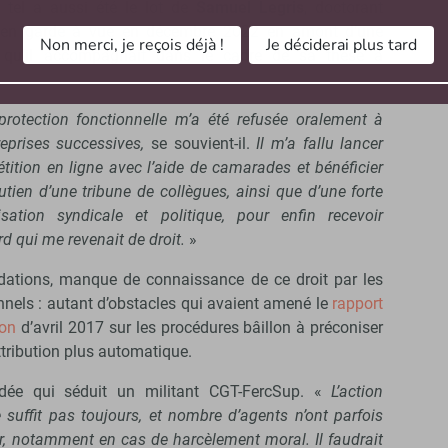
: tel a aussi été le lot de
Samuel Legris
, doctorant
cé en garde à vue en décembre 2022 en amont d’une
Non merci, je reçois déjà !
Je déciderai plus tard
, qu’il accompagnait dans le cadre de sa thèse à
protection fonctionnelle m’a été refusée oralement à
reprises successives,
se souvient-il.
Il m’a fallu lancer
tition en ligne avec l’aide de camarades et bénéficier
tien d’une tribune de collègues, ainsi que d’une forte
isation syndicale et politique, pour enfin recevoir
rd qui me revenait de droit.
»
idations, manque de connaissance de ce droit par les
nnels : autant d’obstacles qui avaient amené le
rapport
on
d’avril 2017 sur les procédures bâillon à préconiser
tribution plus automatique.
dée qui séduit un militant CGT-FercSup. «
L’action
e suffit pas toujours, et nombre d’agents n’ont parfois
r, notamment en cas de harcèlement moral. Il faudrait