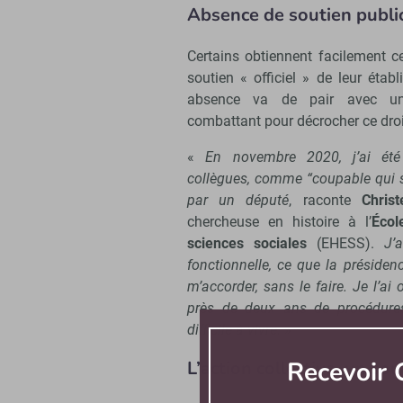
Absence de soutien public 
Certains obtiennent facilement c
soutien « officiel » de leur établ
absence va de pair avec un 
combattant pour décrocher ce droi
«
En novembre 2020, j’ai été 
collègues, comme “coupable qui s’
par un député
, raconte
Christ
chercheuse en histoire à l’
Écol
sciences sociales
(EHESS).
J’
fonctionnelle, ce que la présiden
m’accorder, sans le faire. Je l’a
près de deux ans de procédures
difficile à vivre.
»
Recevoir
L’action collective, un sou