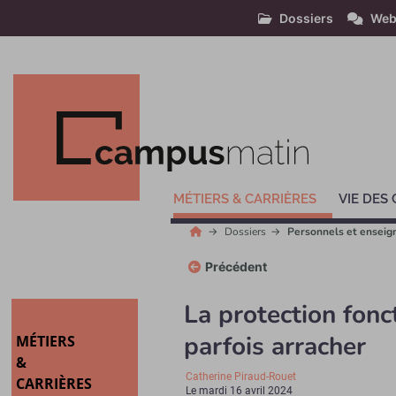
Dossiers
Web
MÉTIERS & CARRIÈRES
VIE DES
Dossiers
Personnels et enseign
Précédent
La protection fonct
parfois arracher
MÉTIERS
&
Catherine Piraud-Rouet
CARRIÈRES
Le
mardi 16 avril 2024