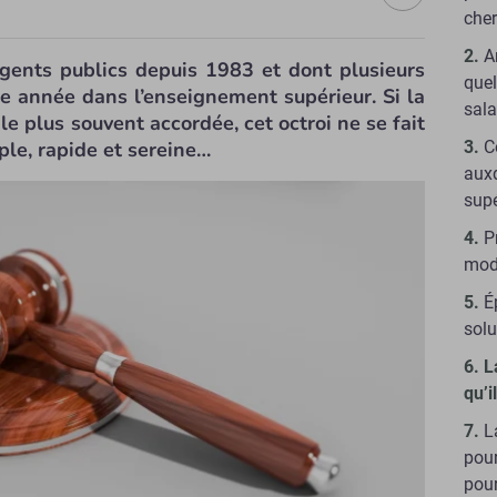
cher
A
agents publics depuis 1983 et dont plusieurs
quel
e année dans l’enseignement supérieur. Si la
sala
le plus souvent accordée, cet octroi ne se fait
ple, rapide et sereine…
C
auxq
supé
P
mod
É
sol
L
qu’i
L
pour
pou