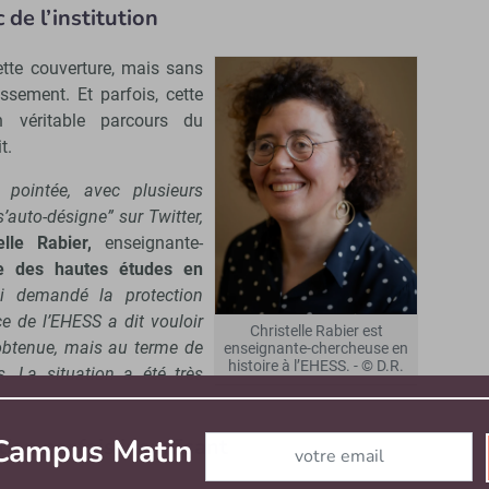
de l’institution
ette couverture, mais sans
issement. Et parfois, cette
véritable parcours du
t.
pointée, avec plusieurs
auto-désigne” sur Twitter,
elle Rabier,
enseignante-
e des hautes études en
ai demandé la protection
ce de l’EHESS a dit vouloir
Christelle Rabier est
i obtenue, mais au terme de
enseignante-chercheuse en
histoire à l’EHESS. - © D.R.
. La situation a été très
Abonnez-vous à notre newslett
 Campus Matin
tien parfois insuffisant