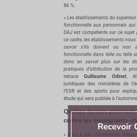
86 %.
« Les établissements du supérieur
fonctionnelle aux personnels qui 
DAJ est compétente sur ce sujet 
ce cadre, les établissements nous
savoir s’ils doivent ou non at
fonctionnelle dans telle ou telle 
donc en savoir plus sur les diff
pratiques d’attribution de la pro
retrace
Guillaume Odinet
, di
juridiques des ministères de l’é
l’ESR et des sports pour expliq
étude qui sera publiée à l’automn
Quelles formes prennent 
contre les enseignants-ch
Recevoir
« Il n’y a pas d’évolutions maje