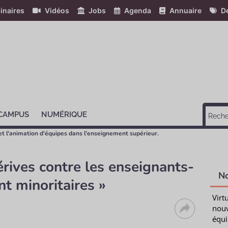
inaires
Vidéos
Jobs
Agenda
Annuaire
Dé
 CAMPUS
NUMÉRIQUE
et l'animation d'équipes dans l'enseignement supérieur.
érives contre les enseignants-
N
nt minoritaires »
Virt
nouv
équi