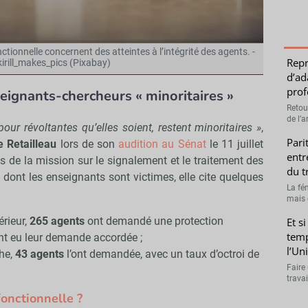
ionnelle concernent des atteintes à l’intégrité des agents. -
Repr
kirill_makes_pics (Pixabay)
d’ad
prof
seignants-chercheurs « minoritaires »
Retou
de l’a
 pour révoltantes qu’elles soient, restent minoritaires »
,
Pari
e Retailleau
lors de son
audition au Sénat
le 11 juillet
entr
s de la mission sur le signalement et le traitement des
du t
dont les enseignants sont victimes, elle cite quelques
La fé
mais 
rieur,
265 agents
ont demandé une protection
Et si
temp
nt eu leur demande accordée ;
l’Uni
he,
43 agents
l’ont demandée, avec un taux d’octroi de
Faire
travai
fonctionnelle ?