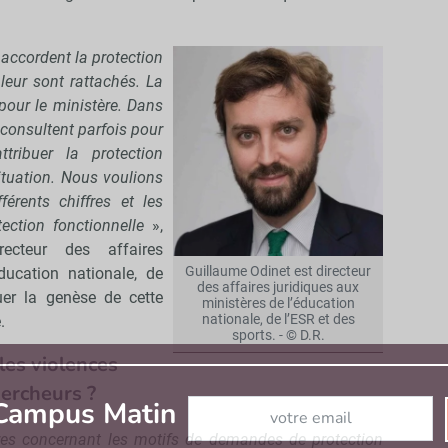
 accordent la protection
leur sont rattachés. La
pour le ministère. Dans
 consultent parfois pour
tribuer la protection
situation. Nous voulions
érents chiffres et les
tection fonctionnelle
»,
recteur des affaires
Guillaume Odinet est directeur
ducation nationale, de
des affaires juridiques aux
uer la genèse de cette
ministères de l’éducation
nationale, de l’ESR et des
e.
sports. - © D.R.
les violences
ercheurs ?
Abonnez-vous à notre newslett
 Campus Matin
ures concernant les motifs de demandes de protection