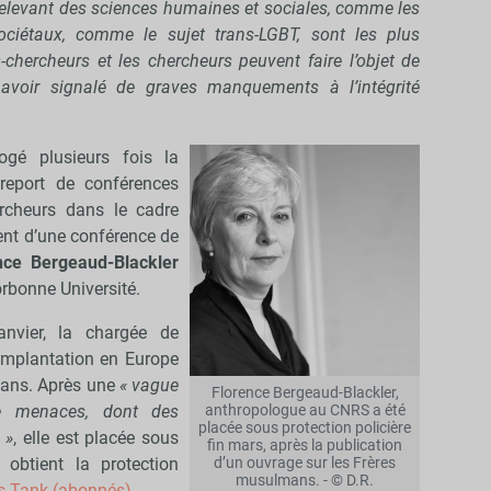
relevant des sciences humaines et sociales, comme les
 sociétaux, comme le sujet trans-LGBT, sont les plus
-chercheurs et les chercheurs peuvent faire l’objet de
voir signalé de graves manquements à l’intégrité
ogé plusieurs fois la
 report de conférences
ercheurs dans le cadre
ment d’une conférence de
nce Bergeaud-Blackler
Sorbonne Université.
nvier, la chargée de
l’implantation en Europe
mans. Après une
« vague
Florence Bergeaud-Blackler,
anthropologue au CNRS a été
de menaces, dont des
placée sous protection policière
 »
, elle est placée sous
fin mars, après la publication
d’un ouvrage sur les Frères
 obtient la protection
musulmans. - © D.R.
 Tank (abonnés)
.