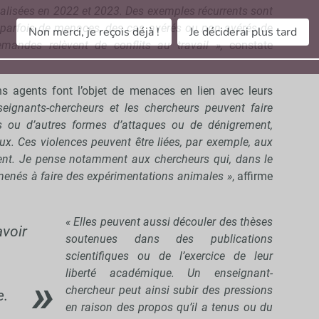
réalisées en 2022 et 2023. Des exemples récurrents sont
, parfois de menaces, des cas avérés ou non avérés de
Non merci, je reçois déjà !
Je déciderai plus tard
andes relèvent de conflits au travail »,
constate
ins agents font l’objet de menaces en lien avec leurs
eignants-chercheurs et les chercheurs peuvent faire
s ou d’autres formes d’attaques ou de dénigrement,
x. Ces violences peuvent être liées, par exemple, aux
nent. Je pense notamment aux chercheurs qui, dans le
menés à faire des expérimentations animales »
, affirme
« Elles peuvent aussi découler des thèses
voir
soutenues dans des publications
scientifiques ou de l’exercice de leur
liberté académique. Un enseignant-
chercheur peut ainsi subir des pressions
e.
en raison des propos qu’il a tenus ou du