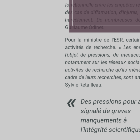
fonctionnelle entre les enquêtes 
des cas de diffamation, d’injures
harcèlement. De nombreuses dem
Guillaume Odinet.
Pour la ministre de l’ESR, certa
activités de recherche.
« Les ens
l’objet de pressions, de menace
notamment sur les réseaux sociau
activités de recherche qu’ils mè
cadre de leurs recherches, sont a
Sylvie Retailleau.
Des pressions pour a
signalé de graves
manquements à
l’intégrité scientifiqu