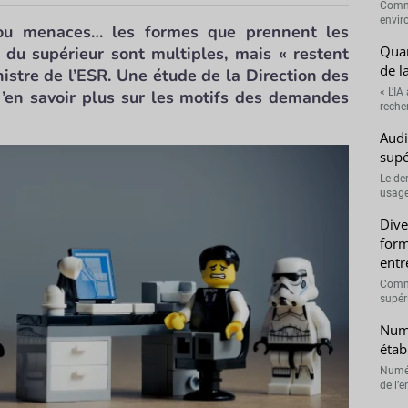
Comme
envir
 ou menaces… les formes que prennent les
Quan
 du supérieur sont multiples, mais « restent
de l
nistre de l’ESR. Une étude de la Direction des
« L’IA
d’en savoir plus sur les motifs des demandes
recher
Audi
supé
Le de
usage
Dive
form
entr
Comme
supéri
Numé
étab
Numér
de l’e