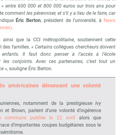
t
« entre 600 000 et 800 000 euros sur trois ans pour
comment les pérenniser, et s’il y a lieu de le faire, car
indique
Éric Berton
, président de l’université, à
News
onnés)
.
ainsi que la CCI métropolitaine, soutiennent cette
l des familles.
« Certains collègues chercheurs doivent
 enfants. Il faut donc penser à l’accès à l’école
r les conjoints. Avec ces partenaires, c’est tout un
ce »
, souligne Éric Berton.
tés américaines dénoncent une volonté
asuniennes, notamment de la prestigieuse
Ivy
n et Brown, parlent d’une volonté d’ingérence
re commune publiée le 22 avril
alors que
nace d’importantes coupes budgétaires sous le
tisémitisme.