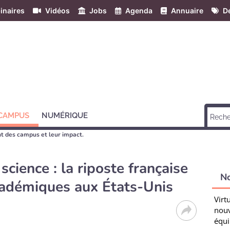
inaires
Vidéos
Jobs
Agenda
Annuaire
Dé
 CAMPUS
NUMÉRIQUE
 des campus et leur impact.
cience : la riposte française
N
académiques aux États-Unis
Virt
nouv
équi