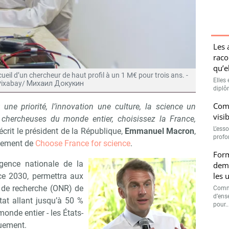
Les 
raco
qu’e
cueil d’un chercheur de haut profil à un 1 M€ pour trois ans. -
Elles 
Pixabay/ Михаил Докукин
diplôm
Comm
 une priorité, l’innovation une culture, la science un
visi
, chercheuses du monde entier, choisissez la France,
L’esso
écrit le président de la République,
Emmanuel Macron
,
profo
ncement de
Choose France for science
.
Form
Agence nationale de la
dema
les 
ce 2030, permettra aux
s de recherche (ONR) de
Comme
d’ens
État allant jusqu’à 50 %
pour..
onde entier - les États-
quement.