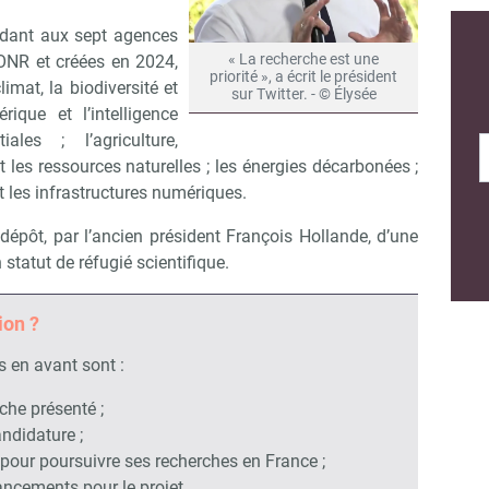
ndant aux sept agences
« La recherche est une
ONR et créées en 2024,
priorité », a écrit le président
climat, la biodiversité et
sur Twitter. - © Élysée
ique et l’intelligence
iales ; l’agriculture,
et les ressources naturelles ; les énergies décarbonées ;
t les infrastructures numériques.
 dépôt, par l’ancien président François Hollande, d’une
 statut de réfugié scientifique.
ion ?
s en avant sont :
rche présenté ;
andidature ;
pour poursuivre ses recherches en France ;
nancements pour le projet.