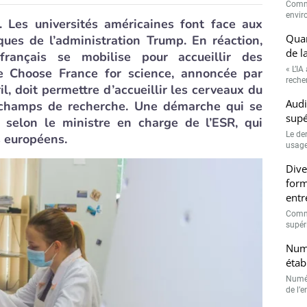
Comme
envir
 Les universités américaines font face aux
Quan
ques de l’administration Trump. En réaction,
de l
français se mobilise pour accueillir des
« L’IA
me Choose France for science, annoncée par
recher
, doit permettre d’accueillir les cerveaux du
Audi
 champs de recherche. Une démarche qui se
supé
s, selon le ministre en charge de l’ESR, qui
Le de
s européens.
usage
Dive
form
entr
Comme
supéri
Numé
étab
Numér
de l’e