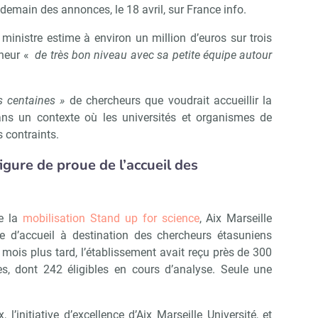
ndemain des annonces, le 18 avril, sur France info.
Non merci, je reçois déjà !
Je déciderai plus tard
e ministre estime à environ un million d’euros sur trois
cheur «
de très bon niveau avec sa petite équipe autour
s centaines »
de chercheurs que voudrait accueillir la
dans un contexte où les universités et organismes de
s contraints.
figure de proue de l’accueil des
de la
mobilisation Stand up for science
, Aix Marseille
 d’accueil à destination des chercheurs étasuniens
 mois plus tard, l’établissement avait reçu près de 300
es, dont 242 éligibles en cours d’analyse. Seule une
l’initiative d’excellence d’Aix Marseille Université, et