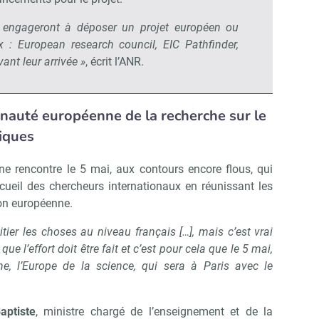
 engageront à déposer un projet européen ou
ex : European research council, EIC Pathfinder,
vant leur arrivée »
, écrit l’ANR.
nauté européenne de la recherche sur le
iques
ne rencontre le 5 mai, aux contours encore flous, qui
ccueil des chercheurs internationaux en réunissant les
ion européenne.
ier les choses au niveau français […], mais c’est vrai
e l’effort doit être fait et c’est pour cela que le 5 mai,
he, l’Europe de la science, qui sera à Paris avec le
Abonnez-vous à notre newslett
 Campus Matin
aptiste
, ministre chargé de l’enseignement et de la