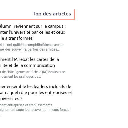
Top des articles
alumni reviennent sur le campus :
nter l’université par celles et ceux
lle a transformés
et ils ont quitté les amphithéâtres avec un
e, des souvenirs, parfois des amitiés...
ent l’IA rebat les cartes de la
bilité et de la communication
r de l’intelligence artificielle (IA) bouleverse
ndément les pratiques de...
er ensemble les leaders inclusifs de
in : quel rôle pour les entreprises et
universités ?
nt entreprises et établissements
eignement supérieur peuvent unir leurs forces
.