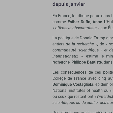
depuis janvier
En France, la tribune parue dans 
comme
Esther Duflo
,
Anne L’Huil
« offensive obscurantiste »
aux Ét
La politique de Donald Trump a 
entiers de la recherche »
, de
« re
communauté scientifique » et d
internationaux »,
estime le min
recherche,
Philippe Baptiste
, dans
Les conséquences de ces politi
Collège de France avec cinq aut
Dominique Costagliola
, épidémiol
National institutes of health où
«
où ceux qui restent ont
« l’interdi
scientifiques ou de publier des tra
Des domaines aussi variés que 