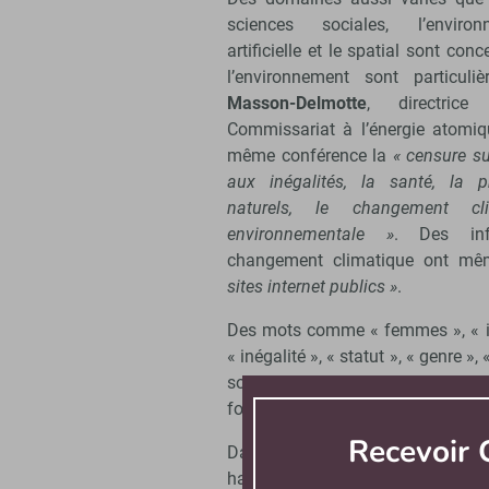
sciences sociales, l’environn
artificielle et le spatial sont con
l’environnement sont particul
Masson-Delmotte
, directric
Commissariat à l’énergie atomiq
même conférence la
« censure su
aux inégalités, la santé, la p
naturels, le changement cli
environnementale »
. Des inf
changement climatique ont m
sites internet publics »
.
Des mots comme « femmes », « incl
« inégalité », « statut », « genre »
sont par ailleurs proscrits des 
foundation (NSF).
Recevoir
Dans une tribune pour Libération
hautes études en sciences sociale