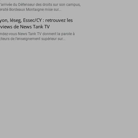
l’arrivée du Défenseur des droits sur son campus,
versité Bordeaux Montaigne mise sur...
on, Iéseg, Essec/CY : retrouvez les
rviews de News Tank TV
endez-vous News Tank TV donnent la parole à
cteurs de l’enseignement supérieur sur...