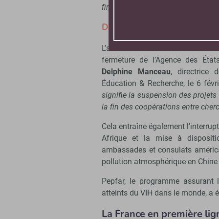
financés par la NSF, 1 200 contien
Des répercussions sur le mon
L’aide internationale à la recher
fermeture de l’Agence des États
Delphine Manceau
, directrice
Éducation & Recherche, le 6 févri
signifie la suspension des projets
la fin des coopérations entre cher
Cela entraîne également l’interrup
Afrique et la mise à dispositi
ambassades et consulats américai
pollution atmosphérique en Chine 
Pepfar, le programme assurant l
atteints du VIH dans le monde, a
La France en première lig