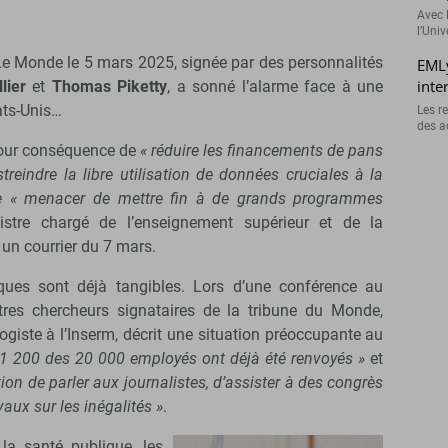
Avec 
l’Uni
Le Monde le 5 mars 2025, signée par des personnalités
EMLy
inte
lier
et
Thomas Piketty
, a sonné l’alarme face à une
ats-Unis…
Les r
des a
pour conséquence de
« réduire les financements de pans
streindre la libre utilisation de données cruciales à la
e « menacer de mettre fin à de grands programmes
istre chargé de l’enseignement supérieur et de la
 un courrier du 7 mars.
ques sont déjà tangibles. Lors d’une conférence au
res chercheurs signataires de la tribune du Monde,
ogiste à l’Inserm, décrit une situation préoccupante au
 1 200 des 20 000 employés ont déjà été renvoyés »
et
ction de parler aux journalistes, d’assister à des congrès
vaux sur les inégalités »
.
la santé publique, les