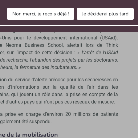
draient un ou plusieurs des mots désormais interdits »
.
Non merci, je reçois déjà !
Je déciderai plus tard
de de la recherche à l’international
che est également impactée, notamment avec la possible
-Unis pour le développement international (USAid).
 de Neoma Business School, alertait lors de Think
er, sur l’impact de cette décision :
« L’arrêt de l’USAid
 de recherche, l’abandon des projets par les doctorants,
cheurs, la fermeture des incubateurs. »
tion du service d’alerte précoce pour les sécheresses en
on d’informations sur la qualité de l’air dans les
ns, qui jouent un rôle dans la prise en compte de la
et d’autres pays qui n’ont pas ces réseaux de mesure.
a prise en charge d’environ 20 millions de patients
 également été suspendu.
ne de la mobilisation