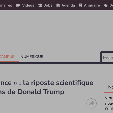
inaires
Vidéos
Jobs
Agenda
Annuaire
Dé
 CAMPUS
NUMÉRIQUE
nce » : la riposte scientifique
N
ions de Donald Trump
Virt
nouv
équi