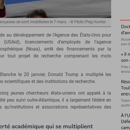
rançaises se sont mobilisées le 7 mars. - © Flickr/Peg Hunter
Doct
d’av
e au développement de l’Agence des États-Unis pour
Accue
l (USAid), licenciements d’employés de l’agence
pas c
osphérique (Noaa), arrêt des financements par la
« Il 
our tout projet de recherche comprenant les mots
son 
Près 
envis
lanche le 20 janvier, Donald Trump a multiplié les
Rési
s scientifiques et des institutions de recherche.
Toul
 cinq jeunes chercheurs états-uniens ont appelé à la
entr
té peu suivi outre-Atlantique, il a largement fédéré en
Tutora
quotid
s qu’institutions et associations représentatives des
À l’
Défe
erté académique qui se multiplient
cam