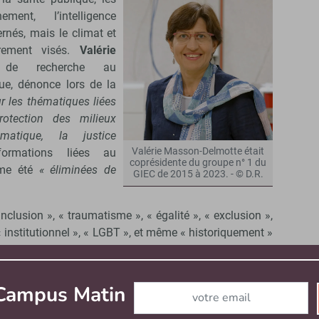
ement, l’intelligence
cernés, mais le climat et
ièrement visés.
Valérie
e de recherche au
ue, dénonce lors de la
r les thématiques liées
rotection des milieux
matique, la justice
Valérie Masson-Delmotte était
ormations liées au
coprésidente du groupe n° 1 du
ême été
« éliminées de
GIEC de 2015 à 2023. - © D.R.
usion », « traumatisme », « égalité », « exclusion »,
, « institutionnel », « LGBT », et même « historiquement »
projets de recherche financés par la National science
Abonnez-vous à notre newslett
 Campus Matin
 du 10 février,
Romain Huret
, président de l’École des
s, a rapporté que
« sur un échantillon de 10 000 projets