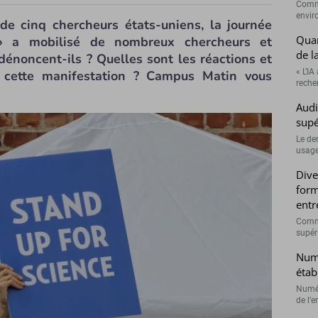
Comme
envir
 de cinq chercheurs états-uniens, la journée
Quan
» a mobilisé de nombreux chercheurs et
de l
dénoncent-ils ? Quelles sont les réactions et
« L’IA
à cette manifestation ? Campus Matin vous
recher
Audi
supé
Le de
usage
Dive
form
entr
Comme
supéri
Numé
étab
Numér
de l’e