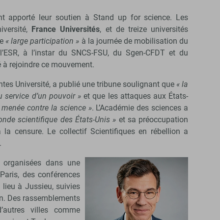
t apporté leur soutien à Stand up for science. Les
iversité,
France Universités
, et de treize universités
ne
« large participation »
à la journée de mobilisation du
 l’ESR, à l’instar du SNCS-FSU, du Sgen-CFDT et du
 à rejoindre ce mouvement.
ntes Université, a publié une tribune soulignant que
« la
u service d’un pouvoir »
et que les attaques aux États-
 menée contre la science »
. L’Académie des sciences a
onde scientifique des États-Unis »
et sa préoccupation
la censure. Le collectif Scientifiques en rébellion a
.
é organisées dans une
 Paris, des conférences
 lieu à Jussieu, suivies
tin. Des rassemblements
’autres villes comme