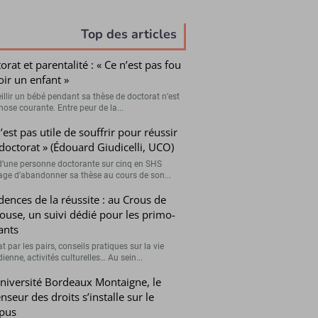
Top des articles
orat et parentalité : « Ce n’est pas fou
oir un enfant »
illir un bébé pendant sa thèse de doctorat n’est
hose courante. Entre peur de la...
n’est pas utile de souffrir pour réussir
doctorat » (Édouard Giudicelli, UCO)
d’une personne doctorante sur cinq en SHS
age d’abandonner sa thèse au cours de son...
dences de la réussite : au Crous de
ouse, un suivi dédié pour les primo-
ants
t par les pairs, conseils pratiques sur la vie
ienne, activités culturelles… Au sein...
Université Bordeaux Montaigne, le
nseur des droits s’installe sur le
pus