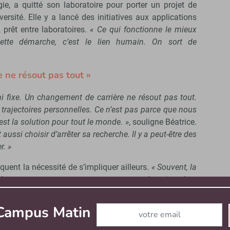
ie, a quitté son laboratoire pour porter un projet de
ersité. Elle y a lancé des initiatives aux applications
, prêt entre laboratoires.
« Ce qui fonctionne le mieux
cette démarche, c’est le lien humain. On sort de
 ne résout pas tout »
 ni fixe. Un changement de carrière ne résout pas tout.
 trajectoires personnelles. Ce n’est pas parce que nous
st la solution pour tout le monde. »
, souligne Béatrice.
 aussi choisir d’arrêter sa recherche. Il y a peut-être des
r. »
uent la nécessité de s’impliquer ailleurs.
« Souvent, la
 les gens ne peuvent pas se permettre de quitter leur
tiers ne vont pas dans le sens des objectifs
uit heures par jour ne changera pas les choses. C’est
Abonnez-vous à notre newslett
 Campus Matin
s des syndicats, des associations »
, estime Jean.