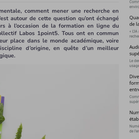
Comme
envir
ementale, comment mener une recherche en
Quan
’est autour de cette question qu’ont échangé
de l
rs à l’occasion de la formation en ligne du
« L’IA
ollectif Labos 1point5. Tous ont en commun
recher
leur place dans le monde académique, voire
Audi
iscipline d’origine, en quête d’un meilleur
supé
gique.
Le de
usage
Dive
form
entr
Comme
supéri
Numé
étab
Numér
de l’e