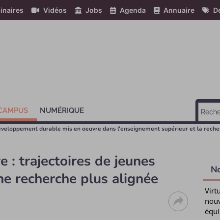
inaires
Vidéos
Jobs
Agenda
Annuaire
Dé
 CAMPUS
NUMÉRIQUE
éveloppement durable mis en oeuvre dans l'enseignement supérieur et la reche
e : trajectoires de jeunes
N
ne recherche plus alignée
Virt
nouv
équi