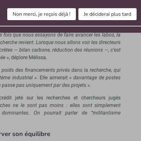
surmonter
Non merci, je reçois déjà !
Je déciderai plus tard
, les échanges ont aussi mis en lumière les blocages
nt : la grande lenteur à agir, même si les schémas
 fois que nous essayons de faire avancer les labos, la
cherche revient. Lorsque nous allons voir les directeurs
crètes — bilan carbone, réduction des réunions —, c’est
sée »
, déplore Mélissa.
 poids des financements privés dans la recherche, qui
stème industriel »
. Elle aimerait
« davantage de postes
e passe pas uniquement par des projets »
.
crédit jeté sur les recherches et chercheurs jugés
rches ne le sont pas moins : elles sont simplement
 dominantes. On pourrait parler de “militantisme
rver son équilibre