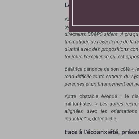
Les blocages et freins à 
Au-delà des parcours individuels
systémiques.
« Un frein importa
directeurs DD&RS aident. À chaque
thématique de l’excellence de la re
d’unité avec des propositions con
toujours l’excellence qui est oppo
Béatrice dénonce de son côté
« le
rend difficile toute critique du sy
pérennes et un financement qui n
Autre obstacle évoqué : le dis
militantistes.
« Les autres reche
alignées avec les orientations
industriel” »
, défend-elle.
Face à l’écoanxiété, prése