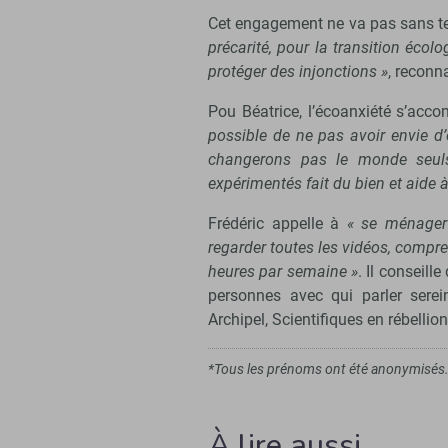
Cet engagement ne va pas sans t
précarité, pour la transition écol
protéger des injonctions »
, reconn
Pou Béatrice, l’écoanxiété s’acc
possible de ne pas avoir envie d’
changerons pas le monde seuls.
expérimentés fait du bien et aide à
Frédéric appelle à
« se ménager 
regarder toutes les vidéos, compr
heures par semaine »
. Il conseill
personnes avec qui parler sere
Archipel, Scientifiques en rébellio
*Tous les prénoms ont été anonymisés
À lire aussi…