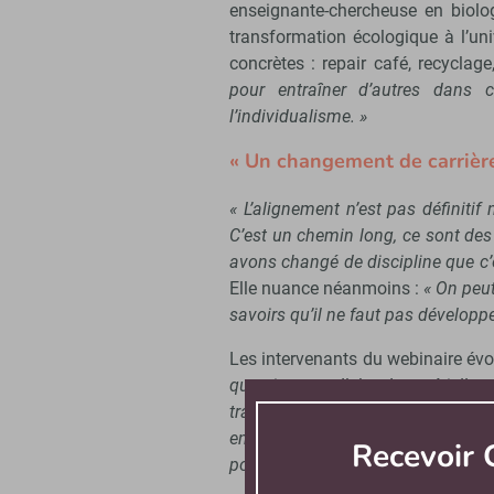
enseignante-chercheuse en biolog
transformation écologique à l’univ
concrètes : repair café, recyclage
pour entraîner d’autres dans 
l’individualisme. »
« Un changement de carrière
« L’alignement n’est pas définitif
C’est un chemin long, ce sont des
avons changé de discipline que c’e
Elle nuance néanmoins :
« On peut
savoirs qu’il ne faut pas développe
Les intervenants du webinaire évoq
question est d’abord matérielle :
travail, or beaucoup de mé
environnementaux. Lire des PDF h
Recevoir
pour cela qu’il faut s’engager dan