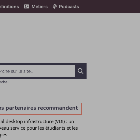
finitions
Métiers
Podcasts
Chercher
rche.
os partenaires recommandent
ual desktop infrastructure (VDI) : un
eau service pour les étudiants et les
pes