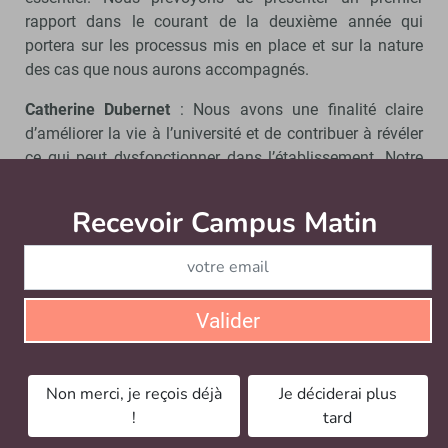
rapport dans le courant de la deuxième année qui
portera sur les processus mis en place et sur la nature
des cas que nous aurons accompagnés.
Catherine Dubernet
: Nous avons une finalité claire
d’améliorer la vie à l’université et de contribuer à révéler
ce qui peut dysfonctionner dans l’établissement. Notre
objectif en tant que médiatrices n’est pas d’étouffer les
conflits, nous avons vocation à fluidifier, remettre en
Recevoir Campus Matin
Abonnez
mouvement des dossiers crispés.
Sandra Charreire-Petit
: En effet, c’est un espace où l’on
doit pouvoir parler librement de part et d’autre des
dysfonctionnements observés et remonter des alertes
Valider
génériques ou des propositions de solution pour
fluidifier l’ensemble.
Non merci, je reçois déjà
Je déciderai plus
Allez-vous travailler avec d’autres acteurs de
!
tard
l’université ?