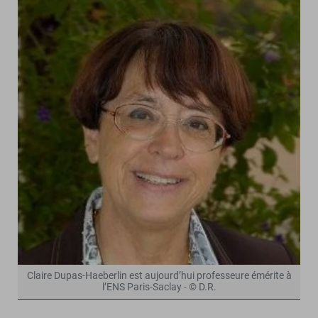
Claire Dupas-Haeberlin est aujourd’hui professeure émérite à
l’ENS Paris-Saclay - © D.R.