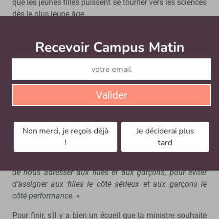
que les jeunes filles puissent se tourner vers les sciences
dès le plus jeune âge.
Un discours pour toutes ET tous
Recevoir Campus Matin
Abonnez
Cependant, il ne s’agit pas seulement d’adapter son
discours face aux jeunes filles.
« Si nous ne parlons
qu’aux filles, l’échec sera assuré »
, se projette-t-elle.
Valider
Si nous ne parlons qu’aux filles,
l’échec sera assuré
Non merci, je reçois déjà
Je déciderai plus
!
tard
Pour atteindre la parité, il faut aussi repenser les
messages aux garçons.
« On travaille sur notre manière
de nous adresser aux filles et aux garçons, pour éviter
d’assigner aux filles le côté sérieux et aux garçons le
côté performance. »
Pour finir, s’il y a bien un écueil que la ministre souhaite