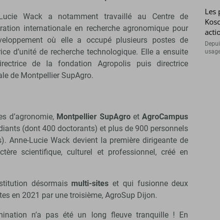
Les 
Lucie Wack a notamment travaillé au Centre de
Kosc
ration internationale en recherche agronomique pour
acti
veloppement où elle a occupé plusieurs postes de
Depuis
rice d’unité de recherche technologique. Elle a ensuite
usage
irectrice de la fondation Agropolis puis directrice
ale de Montpellier SupAgro.
les d’agronomie,
Montpellier SupAgro
et
AgroCampus
diants (dont 400 doctorants) et plus de 900 personnels
). Anne-Lucie Wack devient la première dirigeante de
tère scientifique, culturel et professionnel, créé en
nstitution désormais
multi-sites
et qui fusionne deux
intes en 2021 par une troisième, AgroSup Dijon.
ination n’a pas été un long fleuve tranquille ! En