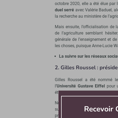
octobre 2020, elle a été élue par 
duel serré
avec Valérie Baduel, al
la recherche au ministère de l’agric
Mais ensuite, l’officialisation de
de l’agriculture semblant hésit
générale de l’enseignement et de
les choses, puisque Anne-Lucie Wa
La suivre sur les réseaux socia
2. Gilles Roussel : présid
Gilles Roussel a été nommé le
l’
Université Gustave Eiffel
pour 
était jusqu’alors premier vice-prés
Normalien, docteur en informatiqu
Recevoir
successivement les fonctions de 
professeur des universités au sei