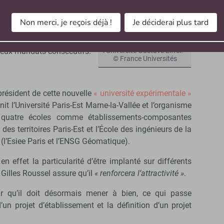
venir président de 2012 à
Non merci, je reçois déjà !
Je déciderai plus tard
Conférence des présidents
Gilles Roussel préside
l’Université Gustave Eiffel. -
 deux mandats consécutifs.
© France Universités
président de cette nouvelle
« université expérimentale »
nit l’Université Paris-Est Marne-la-Vallée et l’organisme
re quatre écoles comme établissements-composantes
et des territoires Paris-Est et l’École des ingénieurs de la
(l’Esiee Paris et l’ENSG Géomatique).
n effet la particularité d’être implanté sur différents
Gilles Roussel assure qu’il
« renforcera l’attractivité »
.
r qu’il doit désormais mener à bien, ce qui passe
n projet d’établissement et la définition d’un projet