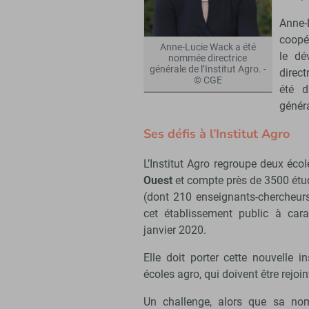
Anne-
coopé
Anne-Lucie Wack a été
le dé
nommée directrice
générale de l’Institut Agro. -
direct
© CGE
été d
génér
Ses défis à l’Institut Agro
L’Institut Agro regroupe deux éco
Ouest
et compte près de 3500 étu
(dont 210 enseignants-chercheurs
cet établissement public à carac
janvier 2020.
Elle doit porter cette nouvelle i
écoles agro, qui doivent être rejo
Un challenge, alors que sa nom