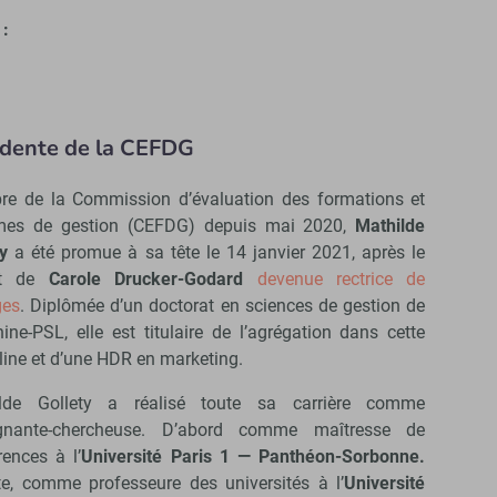
 :
sidente de la CEFDG
e de la Commission d’évaluation des formations et
mes de gestion (CEFDG) depuis mai 2020,
Mathilde
y
a été promue à sa tête le 14 janvier 2021, après le
rt de
Carole Drucker-Godard
devenue rectrice de
ges
. Diplômée d’un doctorat en sciences de gestion de
ine-PSL, elle est titulaire de l’agrégation dans cette
line et d’une HDR en marketing.
lde Gollety a réalisé toute sa carrière comme
gnante-chercheuse. D’abord comme maîtresse de
rences à l’
Université Paris 1 — Panthéon-Sorbonne.
te, comme professeure des universités
à l’
Université