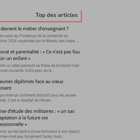
Top des articles
devient le métier d’enseignant ?
le cadre du Printemps de la recherche en
tion 2026 organisée par le Réseau des Inspé ...
orat et parentalité : « Ce n’est pas fou
oir un enfant »
illir un bébé pendant sa thèse de doctorat n’est
hose courante. Entre peur de la...
jeunes diplômés face au vieux
inent
pe reste un continent attractif pour les jeunes
és. C’est le résultat de l’étude...
ise d’étude des militaires : « un sas
aptation à la future vie
essionnelle »
rner sur les bancs d’une formation à son départ
rmée n’est pas forcément facile, mais...