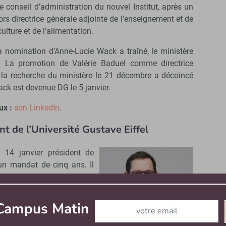
le conseil d’administration du nouvel Institut, après un
ors directrice générale adjointe de l’enseignement et de
ulture et de l’alimentation.
 la nomination d’Anne-Lucie Wack a traîné, le ministère
er. La promotion de Valérie Baduel comme directrice
 la recherche du ministère le 21 décembre a décoincé
ck est devenue DG le 5 janvier.
ux :
son LinkedIn
.
ent de l’Université Gustave Eiffel
 14 janvier président de
un mandat de cinq ans. Il
ident de l’établissement.
e, Gilles Roussel a occupé
Abonnez-vous à notre newslett
 Campus Matin
maître de conférences puis
n à l’
Université Paris-Est