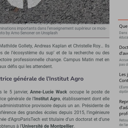
Que 
inations importants dans l’enseignement supérieur ce mois-
hoto by Arno Senoner on Unsplash
Dans 
éduca
Mathilde Gollety, Andreas Kaplan et Christelle Roy… Ils
Doct
es de l’écosystème du sup’ et de la recherche ou des
d’av
jectoire professionnelle change. Campus Matin met en
Accue
pas c
ux défis qui les attendent.
Les 
rice générale de l’Institut Agro
Cont
L’Euro
s le 5 janvier,
Anne-Lucie Wack
occupe le poste de
diplôm
rice générale de l’
Institut Agro
, établissement dont elle
Repr
l’administratrice provisoire depuis un an. Présidente de
d’ad
nférence des grandes écoles depuis 2015, l’ingénieure
prof
ée d’AgroParisTech est titulaire d’un doctorat et d’une
Retou
de l’a
btenus à l’
Université de Montpellier
.