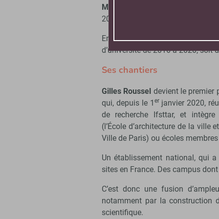
Marne-la-Vallée
. Avant d’en de
2019.
En parallèle, il a présidé la 
d’université de 2016 à 2020, soit
Ses chantiers
Gilles Roussel
devient le premier 
er
qui, depuis le 1
janvier 2020, réu
de recherche Ifsttar, et intèg
(l’École d’architecture de la ville 
Ville de Paris) ou écoles membres 
Un établissement national, qui a e
sites en France. Des campus dont 
C’est donc une fusion d’ampleu
notamment par la construction d’u
scientifique.