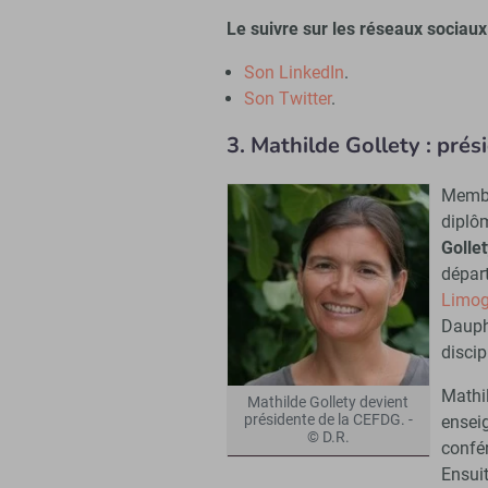
Le suivre sur les réseaux sociaux
Son LinkedIn
.
Son Twitter
.
3. Mathilde Gollety : pré
Membr
diplô
Gollet
dépa
Limo
Dauph
discip
Mathi
Mathilde Gollety devient
présidente de la CEFDG. -
ensei
© D.R.
confé
Ensui