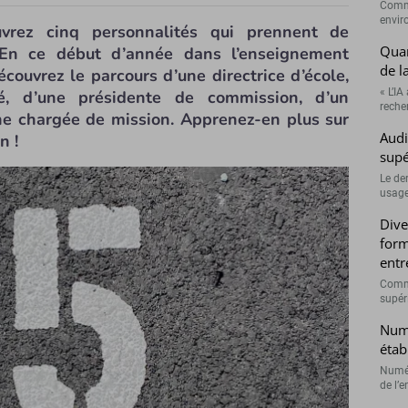
Comme
envir
vrez cinq personnalités qui prennent de
Quan
. En ce début d’année dans l’enseignement
de l
écouvrez le parcours d’une directrice d’école,
« L’IA
té, d’une présidente de commission, d’un
recher
ne chargée de mission. Apprenez-en plus sur
Audi
n !
supé
Le de
usage
Dive
form
entr
Comme
supéri
Numé
étab
Numér
de l’e