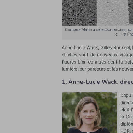
Campus Matin a sélectionné cinq nom
ci. - © P
Anne-Lucie Wack, Gilles Roussel, 
et elles sont de nouveaux visag
figures bien connues dont la tra
lumière leur parcours et les nouvea
1. Anne-Lucie Wack, direct
Depui
direct
était 
la Co
diplôm
HDR, o