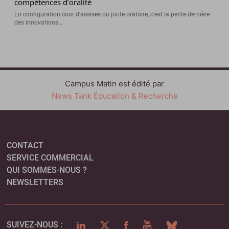
compétences d’oralité
En configuration cour d’assises ou joute oratoire, c’est la petite dernière
des innovations...
Campus Matin est édité par
News Tank Éducation & Recherche
CONTACT
SERVICE COMMERCIAL
QUI SOMMES-NOUS ?
NEWSLETTERS
LINKEDIN
TWITTER
FACEBOOK
YOUTUBE
BLUESKY
SUIVEZ-NOUS :