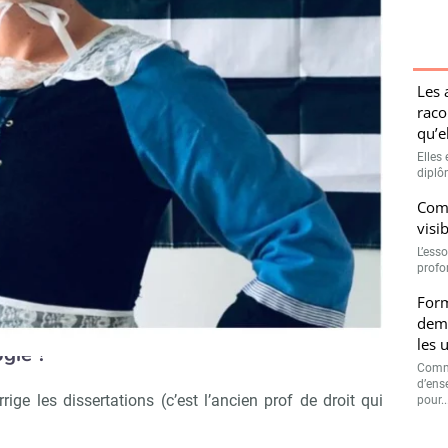
Bretagne, Rémy Challe, ça le gagne - © Remy Challe
Les 
raco
nalité inspirante (de l’ESR ou
qu’e
Elles 
diplôm
e directeur des rédactions de Campus Matin et News
Comm
toujours été un gros fayot)*.
visi
L’esso
ement, vous seriez ?
profo
Form
dema
les 
ogie ?
Comme
d’ens
orrige les dissertations (c’est l’ancien prof de droit qui
pour..