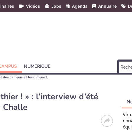
inaires
Vidéos
Jobs
Agenda
Annuaire
Dé
 CAMPUS
NUMÉRIQUE
 des campus et leur impact.
thier ! » : l’interview d’été
N
 Challe
Virt
nouv
équi