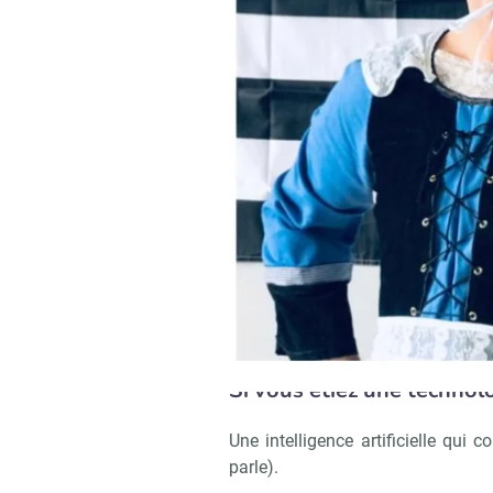
En été comme en hiver, la 
Campus Matin : Une person
non) pour vous ?
Rémy Challe :
Théo Haberbusch, l
Tank Éducation et Recherche (j’ai 
Si vous étiez un établiss
L’école du rire.
Si vous étiez une technol
Une intelligence artificielle qui c
parle).