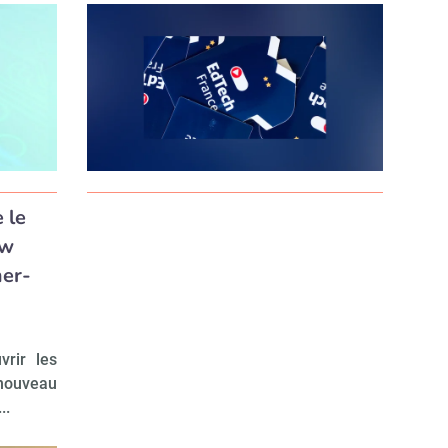
 le
ew
er-
vrir les
 nouveau
..