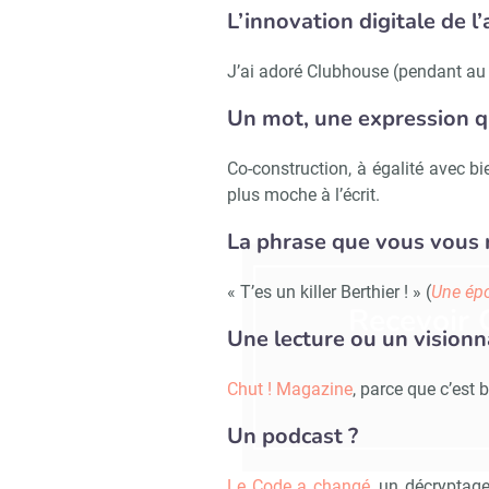
L’innovation digitale de l
J’ai adoré Clubhouse (pendant au 
Un mot, une expression q
Co-construction, à égalité avec bie
plus moche à l’écrit.
La phrase que vous vous 
« T’es un killer Berthier ! » (
Une ép
Recevoir
Une lecture ou un vision
Chut ! Magazine
, parce que c’est b
Un podcast ?
Le Code a changé,
un décryptage