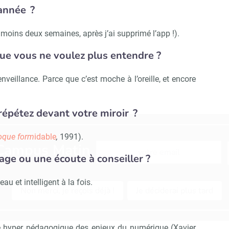
’année ?
moins deux semaines, après j’ai supprimé l’app !).
ue vous ne voulez plus entendre ?
nveillance. Parce que c’est moche à l’oreille, et encore
répétez devant votre miroir ?
oque form
idable
,
1991).
Abonnez-vous à notre newslett
 Campus Matin
nage ou une écoute à conseiller ?
eau et intelligent à la fois.
Non merci, je reçois déjà !
Je déciderai plus tard
 hyper pédagogique des enjeux du numérique (Xavier