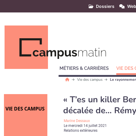
Dossiers
Web
MÉTIERS & CARRIÈRES
VIE DES
Vie des campus
Le rayonnement
« T’es un killer Ber
décalée de… Rémy
VIE DES CAMPUS
Marine Dessaux
Le
mercredi 14 juillet 2021
Relations extérieures