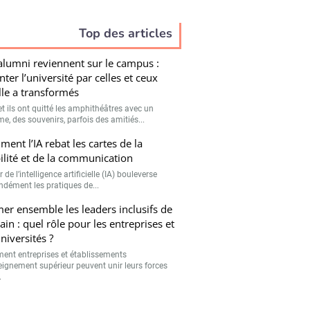
Top des articles
alumni reviennent sur le campus :
nter l’université par celles et ceux
lle a transformés
et ils ont quitté les amphithéâtres avec un
e, des souvenirs, parfois des amitiés...
ent l’IA rebat les cartes de la
bilité et de la communication
r de l’intelligence artificielle (IA) bouleverse
ndément les pratiques de...
er ensemble les leaders inclusifs de
in : quel rôle pour les entreprises et
universités ?
nt entreprises et établissements
eignement supérieur peuvent unir leurs forces
.