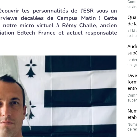
Comme
envir
écouvrir les personnalités de l’ESR sous un
Quan
erviews décalées de Campus Matin ! Cette
de l
 notre micro virtuel à Rémy Challe, ancien
« L’IA
iation Edtech France et actuel responsable
recher
Audi
supé
Le de
usage
Dive
form
entr
Comme
supéri
Numé
étab
Numér
de l’e