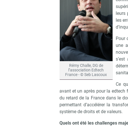
supéri
leurs 
les en
d’inqu
Pour c
une a
nouve
s’est
Rémy Challe, DG de
déterm
l’association Edtech
sanita
France - © Seb Lascoux
Ce qu
avant et un après pour la edtech 
du retard de la France dans le do
permettant d’accélérer la transf
système de droits et de valeurs.
Quels ont été les challenges majeu