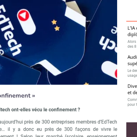
L’IA
dipl
Alors
des 8
Audi
supé
Le de
usage
Dive
et d
confinement »
Comme
pour f
tech ont-elles vécu le confinement ?
a aujourd’hui près de 300 entreprises membres d’EdTech
e… il y a donc eu près de 300 façons de vivre le
nement ! Selon leur marché (scolaire, enseignement