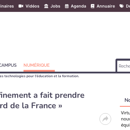
inaires
Vidéos
Jobs
Agenda
Annuaire
Dé
 CAMPUS
NUMÉRIQUE
les technologies pour l'éducation et la formation.
finement a fait prendre
N
rd de la France »
Virt
nouv
équi