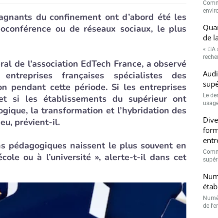
Comme
envir
agnants du confinement ont d’abord été les
Quan
sioconférence ou de réseaux sociaux, le plus
de l
« L’IA
recher
ral de l’association EdTech France, a observé
Audi
entreprises françaises spécialistes des
supé
on pendant cette période. Si les entreprises
Le de
 et si les établissements du supérieur ont
usage
gique, la transformation et l’hybridation des
Dive
eu, prévient-il.
form
entr
ons pédagogiques naissent le plus souvent en
Comme
école ou à l’université », alerte-t-il dans cet
supéri
Numé
étab
Numér
de l’e