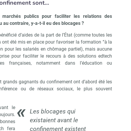
confinement sont…
Non merci, je reçois déjà !
Je déciderai plus tard
marchés publics pour faciliter les relations des
u au contraire, y-a-t-il eu des blocages ?
énéficié d’aides de la part de l’État (comme toutes les
fs ont été mis en place pour favoriser la formation “à la
 pour les salariés en chômage partiel), mais aucune
prise pour faciliter le recours à des solutions edtech
ses françaises, notamment dans l’éducation ou
et grands gagnants du confinement ont d’abord été les
conférence ou de réseaux sociaux, le plus souvent
vant le
Les blocages qui
ujours.
existaient avant le
bonnes
confinement existent
ch fera