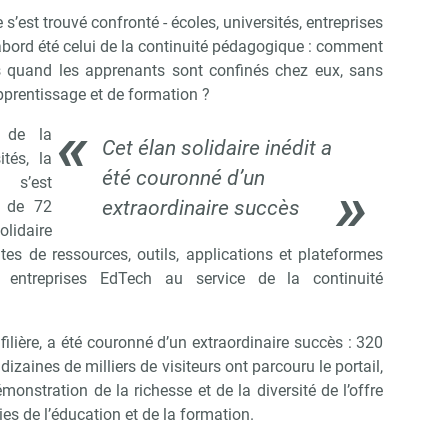
’est trouvé confronté - écoles, universités, entreprises
abord été celui de la continuité pédagogique : comment
s quand les apprenants sont confinés chez eux, sans
apprentissage et de formation ?
e de la
Cet élan solidaire inédit a
tés, la
été couronné d’un
 s’est
extraordinaire succès
s de 72
idaire
ites de ressources, outils, applications et plateformes
 entreprises EdTech au service de la continuité
 filière, a été couronné d’un extraordinaire succès : 320
izaines de milliers de visiteurs ont parcouru le portail,
monstration de la richesse et de la diversité de l’offre
Abonnez-vous à notre newslett
 Campus Matin
es de l’éducation et de la formation.