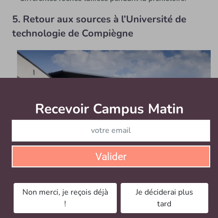
5.
Retour aux sources à l’Université de
technologie de Compiègne
Recevoir Campus Matin
Abonnez
Valider
C’est l’UTC qui est à l’origine de la fête de la Science ! - © Eric
Non merci, je reçois déjà
Je déciderai plus
Nocher
!
tard
Il y a trente ans, c’est l’
Université de technologie de