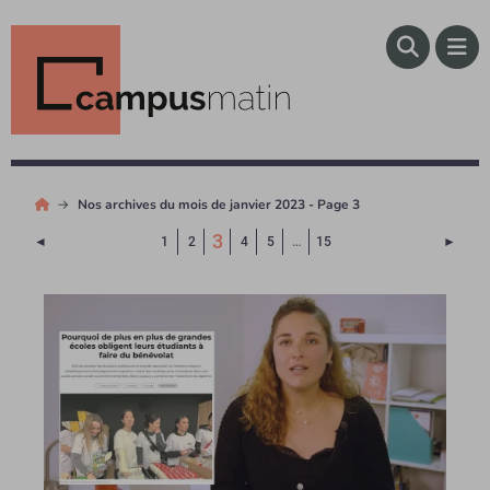
Nos archives du mois de janvier 2023 - Page 3
(Page courante)
3
Page précédente
Page 
◄
1
2
4
5
…
15
►