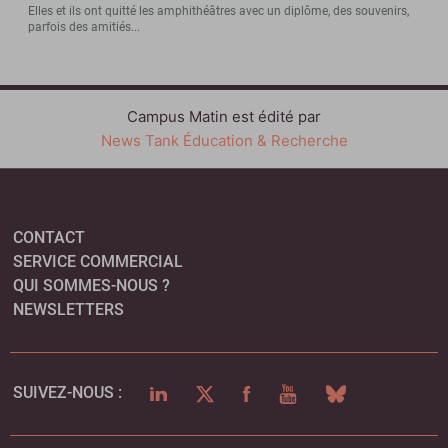
Elles et ils ont quitté les amphithéâtres avec un diplôme, des souvenirs,
parfois des amitiés...
Campus Matin est édité par
News Tank Éducation & Recherche
CONTACT
SERVICE COMMERCIAL
QUI SOMMES-NOUS ?
NEWSLETTERS
LINKEDIN
TWITTER
FACEBOOK
YOUTUBE
BLUESKY
SUIVEZ-NOUS :