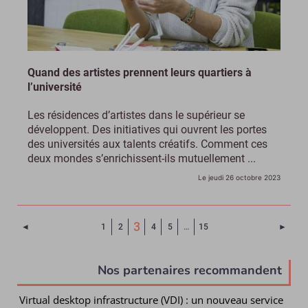
Quand des artistes prennent leurs quartiers à
l’université
Les résidences d’artistes dans le supérieur se
développent. Des initiatives qui ouvrent les portes
des universités aux talents créatifs. Comment ces
deux mondes s’enrichissent-ils mutuellement ...
Le jeudi 26 octobre 2023
(Page courante)
3
Page précédente
Page 
◄
1
2
4
5
…
15
►
Nos partenaires recommandent
Virtual desktop infrastructure (VDI) : un nouveau service