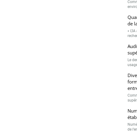
Comme
envir
Quan
de l
« L’IA
recher
Audi
supé
Le de
usage
Dive
form
entr
Comme
supéri
Numé
étab
Numér
de l’e