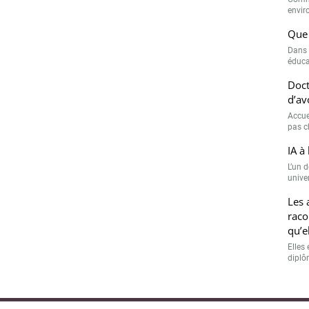
envir
Que 
Dans 
éduca
Doct
d’av
Accue
pas c
IA à 
L’un 
univer
Les 
raco
qu’e
Elles 
diplôm