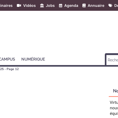
inaires
Vidéos
Jobs
Agenda
Annuaire
Dé
 CAMPUS
NUMÉRIQUE
025 - Page 12
N
Virt
nouv
équi