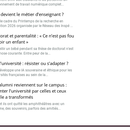
onnement de travail numérique complet...
devient le métier d’enseignant ?
le cadre du Printemps de la recherche en
tion 2026 organisée par le Réseau des Inspé ...
orat et parentalité : « Ce n’est pas fou
oir un enfant »
illir un bébé pendant sa thèse de doctorat n’est
hose courante. Entre peur de la...
l’université : résister ou s’adapter ?
développe une IA souveraine et éthique pour les
sités françaises au sein de la...
alumni reviennent sur le campus :
nter l’université par celles et ceux
lle a transformés
et ils ont quitté les amphithéâtres avec un
e, des souvenirs, parfois des amitiés...