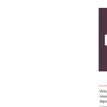
Virt
nouv
équi
Comme