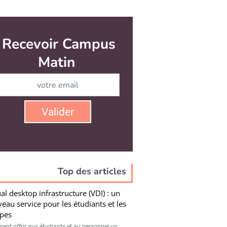
Recevoir Campus
Matin
Abonnez-vous à notre newsletter
Valider
Top des articles
ual desktop infrastructure (VDI) : un
eau service pour les étudiants et les
pes
nt offrir aux étudiants et au personnel un