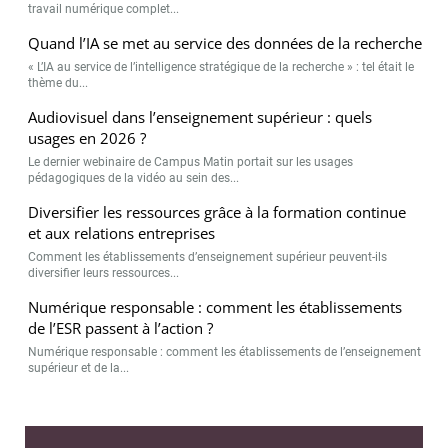
Valider
travail numérique complet...
Quand l’IA se met au service des données de la recherche
« L’IA au service de l’intelligence stratégique de la recherche » : tel était le
Non merci, je reçois déjà
Je déciderai plus
thème du...
!
tard
Audiovisuel dans l’enseignement supérieur : quels
usages en 2026 ?
Le dernier webinaire de Campus Matin portait sur les usages
pédagogiques de la vidéo au sein des...
Diversifier les ressources grâce à la formation continue
et aux relations entreprises
Comment les établissements d’enseignement supérieur peuvent-ils
diversifier leurs ressources...
Numérique responsable : comment les établissements
de l’ESR passent à l’action ?
Numérique responsable : comment les établissements de l’enseignement
supérieur et de la...
Top des articles