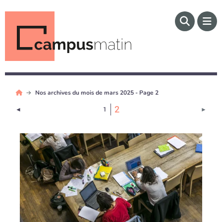
Nos archives du mois de mars 2025 - Page 2
(Page courante)
2
Page précédente
Page 
◄
1
►