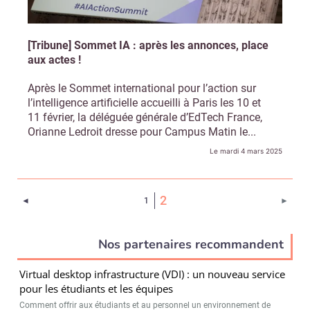
[Tribune] Sommet IA : après les annonces, place
aux actes !
Après le Sommet international pour l’action sur
l’intelligence artificielle accueilli à Paris les 10 et
11 février, la déléguée générale d’EdTech France,
Orianne Ledroit dresse pour Campus Matin le...
Le mardi 4 mars 2025
(Page courante)
2
Page précédente
Page 
◄
1
►
Nos partenaires recommandent
Recevoir Campus Matin
Abonnez
Virtual desktop infrastructure (VDI) : un nouveau service
pour les étudiants et les équipes
Comment offrir aux étudiants et au personnel un environnement de