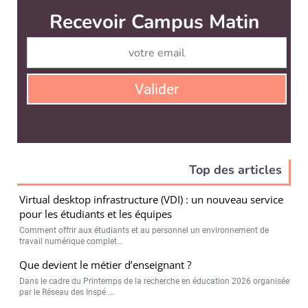
Virtual desktop infrastructure (VDI) : un nouveau service
pour les étudiants et les équipes
Comment offrir aux étudiants et au personnel un environnement de
travail numérique complet...
Que devient le métier d’enseignant ?
Dans le cadre du Printemps de la recherche en éducation 2026 organisée
par le Réseau des Inspé ...
Doctorat et parentalité : « Ce n’est pas fou d’avoir un
enfant »
Accueillir un bébé pendant sa thèse de doctorat n’est pas chose
courante. Entre peur de la...
IA à l’université : résister ou s’adapter ?
L’un développe une IA souveraine et éthique pour les universités
françaises au sein de la...
Les alumni reviennent sur le campus : raconter
l’université par celles et ceux qu’elle a transformés
Elles et ils ont quitté les amphithéâtres avec un diplôme, des souvenirs,
parfois des amitiés...