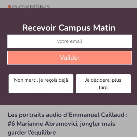
RELATIONS EXTÉRIEURES
Attaché de coopération scientifique et universitaire à
l’ambassade de France à Ottawa, au Canada...
Recevoir Campus Matin
Abonnez
Valider
Non merci, je reçois déjà
Je déciderai plus
!
tard
Les portraits audio d’Emmanuel Caillaud :
#6 Marianne Abramovici, jongler mais
garder l’équilibre