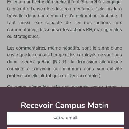
En entamant cette démarche, il faut être prêt à s’engager
à entendre l’ensemble des commentaires. Cela invite à
travailler dans une démarche d’amélioration continue. Il
faut aussi être capable de lier nos actions aux
commentaires, de valoriser les actions RH, managériales
ou stratégiques.
Les commentaires, même négatifs, sont le signe d’une
envie que les choses bougent, les employés ne sont pas
dans le
quiet quiting
(NDLR : la démission silencieuse
consiste à s’investir au minimum dans son activité
professionnelle plutôt qu’à quitter son emploi).
Ce genre d’enquête crée des attentes assez fortes :
quand les personnes s’expriment, elles souhaitent une
réponse. Il ne faut pas que cela s’essouffle. C’est
Recevoir Campus Matin
Abonnez
pourquoi nous allons rester à un questionnaire par an,
avec des questions similaires. Ce rythme est déjà
important, pour modifier les choses en profondeur il faut
parfois plus de temps.