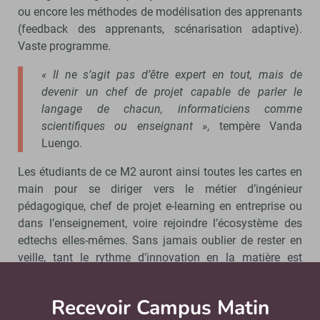
ou encore les méthodes de modélisation des apprenants
(feedback des apprenants, scénarisation adaptive).
Vaste programme.
« Il ne s’agit pas d’être expert en tout, mais de
devenir un chef de projet capable de parler le
langage de chacun, informaticiens comme
scientifiques ou enseignant »
, tempère Vanda
Luengo.
Les étudiants de ce M2 auront ainsi toutes les cartes en
main pour se diriger vers le métier d’ingénieur
pédagogique, chef de projet e-learning en entreprise ou
dans l’enseignement, voire rejoindre l’écosystème des
edtechs elles-mêmes. Sans jamais oublier de rester en
veille, tant le rythme d’innovation en la matière est
soutenu.
« Les outils changent, mais les grandes lignes,
le socle théorique et les mécanismes d’apprentissage
Recevoir Campus Matin
Abonnez
demeurent »
, rassure Vanda Luengo.