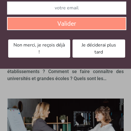
Concepts clés et définitions :
#Edtech
Valider
À lire aussi…
Non merci, je reçois déjà
Je déciderai plus
Edtechs, le contrat de confiance (enfin ?)
!
tard
EDTECHS
Comment les edtechs collaborent-t-elles avec les
établissements ? Comment se faire connaître des
universités et grandes écoles ? Quels sont les…