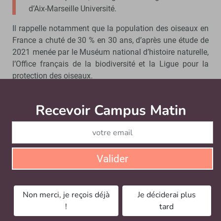
d’Aix-Marseille Université.
Il rappelle notamment que la population des oiseaux en
France a chuté de 30 % en 30 ans, d’après une étude de
2021 menée par le Muséum national d’histoire naturelle,
l’Office français de la biodiversité et la Ligue pour la
protection des oiseaux.
Sa fierté ?
« Après une sortie, des personnels de la
Recevoir Campus Matin
Abonnez
bibliothèque m’ont déjà raconté qu’ils n’avaient jamais
vu d’oiseaux aussi beaux aux jumelles »
, se réjouit
l’enseignant-chercheur.
Un travail de coordination entre différents
Valider
acteurs internes et externes
Au-delà des sorties pour observer et recenser les
Non merci, je reçois déjà
Je déciderai plus
oiseaux, le chargé de mission biodiversité s’appuie aussi
!
tard
sur des référents dans les différents campus et échange
aussi bien avec des acteurs internes à l’université que