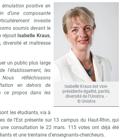
e émulation positive en
in d’une composante
Non merci, je reçois déjà !
Je déciderai plus tard
ticulièrement investie
s noms soumis devant le
e réjouit
Isabelle Kraus
,
é, diversité et maîtresse
er un public plus large
de l’établissement, les
 Nous réfléchissons
ltation en dehors de
Isabelle Kraus est vice-
présidente égalité, parité,
 à ce propos dans les
diversité de l’Unistra. -
© Unistra
sont les étudiants, via à
es de l’Est présente sur 13 campus du Haut-Rhin, qui
 une consultation le 22 mars. 115 votes ont déjà été
diants et une trentaine d’enseignants-chercheurs.