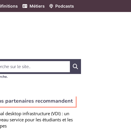
finitions
Métiers
Podcasts
Chercher
rche.
os partenaires recommandent
ual desktop infrastructure (VDI) : un
eau service pour les étudiants et les
pes