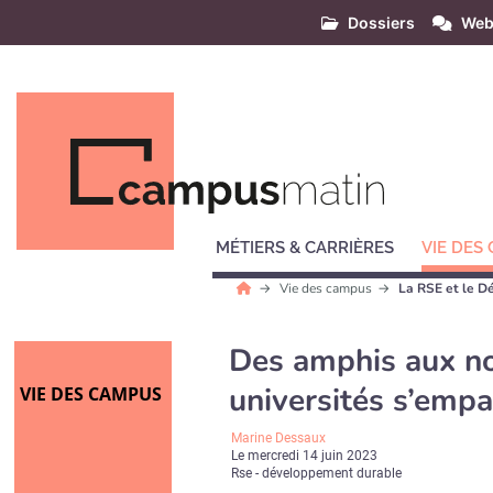
Dossiers
Web
MÉTIERS & CARRIÈRES
VIE DES
Vie des campus
La RSE et le D
Des amphis aux n
universités s’empa
VIE DES CAMPUS
Marine Dessaux
Le
mercredi 14 juin 2023
Rse - développement durable