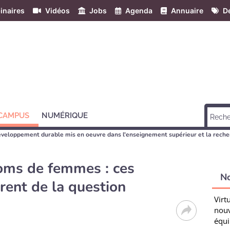
inaires
Vidéos
Jobs
Agenda
Annuaire
Dé
 CAMPUS
NUMÉRIQUE
éveloppement durable mis en oeuvre dans l'enseignement supérieur et la reche
oms de femmes : ces
N
rent de la question
Virt
nouv
équi