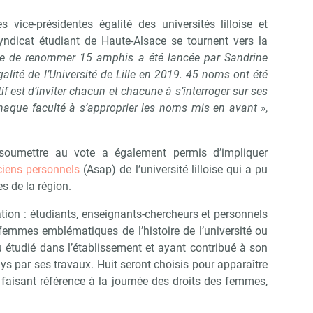
 vice-présidentes égalité des universités lilloise et
yndicat étudiant de Haute-Alsace se tournent vers la
dée de renommer 15 amphis a été lancée par Sandrine
alité de l’Université de Lille en 2019. 45 noms ont été
f est d’inviter chacun et chacune à s’interroger sur ses
 chaque faculté à s’approprier les noms mis en avant »
,
soumettre au vote a également permis d’impliquer
ciens personnels
(Asap) de l’université lilloise qui a pu
s de la région.
ation : étudiants, enseignants-chercheurs et personnels
emmes emblématiques de l’histoire de l’université ou
ou étudié dans l’établissement et ayant contribué à son
s par ses travaux. Huit seront choisis pour apparaître
Abonnez-vous à notre newslett
 faisant référence à la journée des droits des femmes,
 Campus Matin