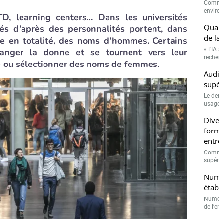
Comme
envir
TD, learning centers… Dans les universités
Quan
és d’après des personnalités portent, dans
de l
ire en totalité, des noms d’hommes. Certains
« L’IA
hanger la donne et se tournent vers leur
recher
 ou sélectionner des noms de femmes.
Audi
supé
Le de
usage
Dive
form
entr
Comme
supéri
Numé
étab
Numér
de l’e