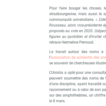
Pour faire bouger les choses, les
strasbourgeoise, mais aussi le s
communauté universitaire.
« L’i
Rousseau, alors vice-présidente ég
proposés au vote en 2020. L’objecti
figures au quotidien et d’inviter
retrace Hermeline Pernoud.
Le travail autour des noms à 
l’
association de solidarité des an
se souvenir de chercheuses illustre
L’Unistra a opté pour une consult
peuvent soumettre des noms de f
d’une discipline, ayant travaillé 
rayonnement ou à celui de son pay
sur des amphithéâtres, un chiffre
Recevoir
le 8 mars.