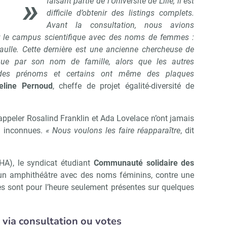
faisant partie de l’Université de Lille, il est
difficile d’obtenir des listings complets.
Avant la consultation, nous avions
r le campus scientifique avec des noms de femmes :
aulle. Cette dernière est une ancienne chercheuse de
e que par son nom de famille, alors que les autres
 des prénoms et certains ont même des plaques
eline Pernoud
, cheffe de projet égalité-diversité de
’appeler Rosalind Franklin et Ada Lovelace n’ont jamais
s inconnues.
« Nous voulons les faire réapparaître
, dit
UHA), le syndicat étudiant
Communauté solidaire des
 amphithéâtre avec des noms féminins, contre une
s sont pour l’heure seulement présentes sur quelques
via consultation ou votes