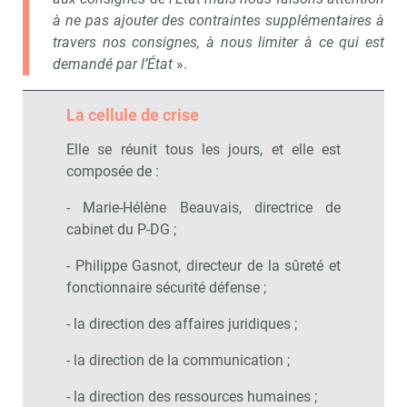
à ne pas ajouter des contraintes supplémentaires à
travers nos consignes, à nous limiter à ce qui est
demandé par l’État
».
Recevoir Campus Matin
Abonnez
La cellule de crise
Elle se réunit tous les jours, et elle est
Valider
composée de :
- Marie-Hélène Beauvais, directrice de
Non merci, je reçois déjà
Je déciderai plus
cabinet du P-DG ;
!
tard
- Philippe Gasnot, directeur de la sûreté et
fonctionnaire sécurité défense ;
- la direction des affaires juridiques ;
- la direction de la communication ;
- la direction des ressources humaines ;