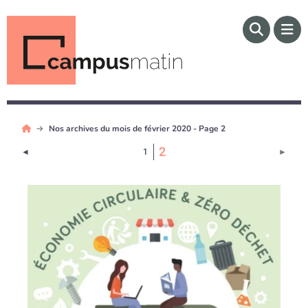
Nos archives du mois de février 2020 - Page 2
(Page courante)
2
Page précédente
Page 
◄
1
►