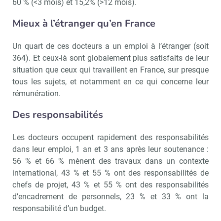
60 % (<3 mois) et 15,2% (>12 mois).
Mieux à l’étranger qu’en France
Un quart de ces docteurs a un emploi à l’étranger (soit
364). Et ceux-là sont globalement plus satisfaits de leur
situation que ceux qui travaillent en France, sur presque
tous les sujets, et notamment en ce qui concerne leur
rémunération.
Recevoir Campus Matin
Abonnez
Des responsabilités
Les docteurs occupent rapidement des responsabilités
dans leur emploi, 1 an et 3 ans après leur soutenance :
Valider
56 % et 66 % mènent des travaux dans un contexte
international, 43 % et 55 % ont des responsabilités de
chefs de projet, 43 % et 55 % ont des responsabilités
Non merci, je reçois déjà
Je déciderai plus
d’encadrement de personnels, 23 % et 33 % ont la
!
tard
responsabilité d’un budget.