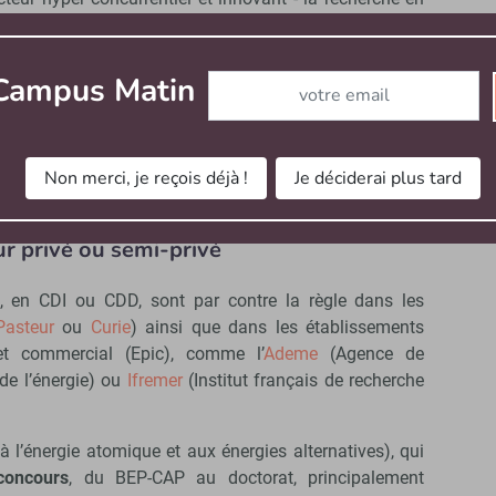
ment sur contrat de droit privé.
alement : ainsi, à Inrae par exemple, c’est le PDG qui
Abonnez-vous à notre newslett
 Campus Matin
s
peuvent aussi être pluriels. A Inrae, la campagne de
de classe normale (CRCN) sur profil est ouverte de la
 du concours de CRCN sur projet a été ouverte en mi-
s que les inscriptions pour celle des concours de DR2
Non merci, je reçois déjà !
Je déciderai plus tard
 août.
r privé ou semi-privé
s, en CDI ou CDD, sont par contre la règle dans les
Pasteur
ou
Curie
) ainsi que dans les établissements
 et commercial (Epic), comme l’
Ademe
(Agence de
 de l’énergie) ou
Ifremer
(Institut français de recherche
 l’énergie atomique et aux énergies alternatives), qui
concours
, du BEP-CAP au doctorat, principalement