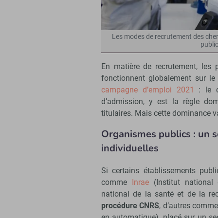
Les modes de recrutement des cherc
publi
En matière de recrutement, les 
fonctionnent globalement sur 
campagne d’emploi 2021
: le c
d’admission, y est la règle dom
titulaires. Mais cette dominance va
Organismes publics : un
individuelles
Si certains établissements publi
comme
Inrae
(Institut national
national de la santé et de la r
procédure CNRS
, d’autres comm
en automatique), placé sur un sec