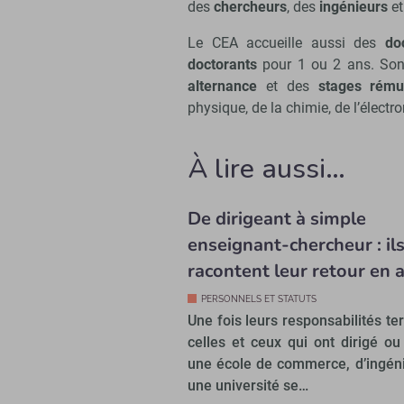
des
chercheurs
, des
ingénieurs
et
Le CEA accueille aussi des
do
doctorants
pour 1 ou 2 ans. Son
alternance
et des
stages rému
physique, de la chimie, de l’élect
À lire aussi…
De dirigeant à simple
enseignant-chercheur : il
racontent leur retour en 
PERSONNELS ET STATUTS
Une fois leurs responsabilités te
celles et ceux qui ont dirigé ou
une école de commerce, d’ingén
une université se…