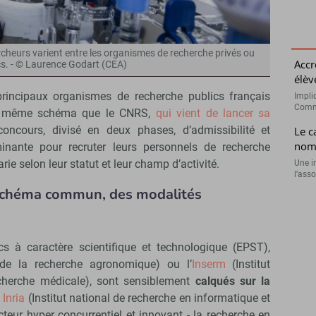
heurs varient entre les organismes de recherche privés ou
Accr
cs. - © Laurence Godart (CEA)
élèv
principaux organismes de recherche publics français
Impli
Commi
le même schéma que le CNRS,
qui vient de lancer sa
oncours, divisé en deux phases, d’admissibilité et
Le c
nomi
inante pour recruter leurs personnels de recherche
rie selon leur statut et leur champ d’activité.
Une i
l’ass
 schéma commun, des modalités
cs à caractère scientifique et technologique (EPST),
 de la recherche agronomique) ou l’
Inserm
(Institut
echerche médicale), sont sensiblement
calqués sur la
e
Inria
(Institut national de recherche en informatique et
teur hyper concurrentiel et innovant - la recherche en