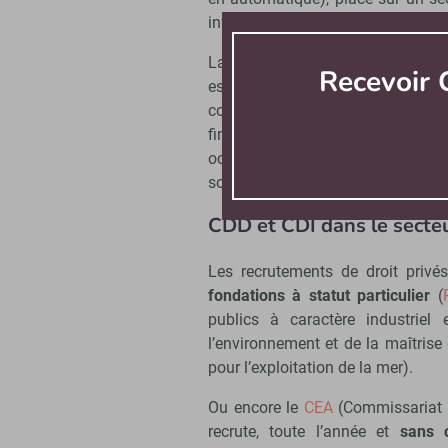
informatique - recrutent plus large
La
composition des jurys
varie ég
Recevoir
est décisionnaire. Les
calendrier
concours de chargé de recherche 
fin janvier à début mars, celle
octobre à mi-novembre 2020, alor
sont ouvertes de la fin juin à la fin
CDD et CDI dans le secteu
Les recrutements de droit privé
fondations à statut particulier
(
publics à caractère industriel
l’environnement et de la maîtrise
pour l’exploitation de la mer).
Ou encore le
CEA
(Commissariat à
recrute, toute l’année et
sans 