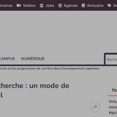
inaires
Vidéos
Jobs
Agenda
Annuaire
Dé
 CAMPUS
NUMÉRIQUE
accès et les progressions de carrière dans l'enseignement supérieur.
herche : un mode de
N
l
Virt
nouv
équi