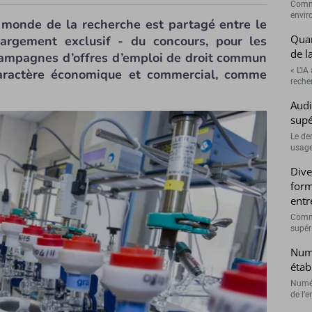
Comme
envir
le monde de la recherche est partagé entre le
Quan
rgement exclusif - du concours, pour les
de l
 campagnes d’offres d’emploi de droit commun
« L’IA
caractère économique et commercial, comme
recher
Audi
supé
Le de
usage
Dive
form
entr
Comme
supéri
Numé
étab
Numér
de l’e