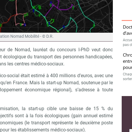
Doct
d’av
ation Nomad Mobilité - © D.R.
Accue
pas c
teur de Nomad, lauréat du concours I-PhD veut donc
Chro
pact écologique du transport des personnes handicapées,
entr
ans les centres médico-sociaux.
pour
Chaqu
co-social était estimé à 400 millions d’euros, avec une
sorte
 qu’en France. Mais la start-up Nomad, soutenue par le
loppement économique régional)
,
s’adresse à toute
imisation, la start-up cible une baisse de 15 % du
jectifs sont à la fois écologiques (gain annuel estimé
conomiques (le transport représente le deuxième poste
Abonnez-vous à notre newslett
 Campus Matin
 pour les établissements médico-sociaux).