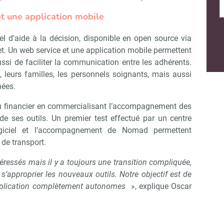
et une application mobile
Non merci, je reçois déjà !
Je déciderai plus tard
 d’aide à la décision, disponible en open source via
et. Un web service et une application mobile permettent
ussi de faciliter la communication entre les adhérents.
 leurs familles, les personnels soignants, mais aussi
nées.
enu financier en commercialisant l’accompagnement des
 de ses outils. Un premier test effectué par un centre
ogiciel et l’accompagnement de Nomad permettent
de transport.
éressés mais il y a toujours une transition compliquée,
 s’approprier les nouveaux outils. Notre objectif est de
’application complètement autonomes
», explique Oscar