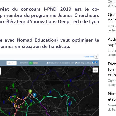
Comme
envir
uréat du concours I-PhD 2019 est le co-
Quan
up membre du programme Jeunes Chercheurs
de l
 accélérateur d’innovations Deep Tech de Lyon
« L’IA
recher
Audi
 avec Nomad Education) veut optimiser le
supé
sonnes en situation de handicap.
Le de
usage
Dive
form
entr
Comme
supéri
Numé
étab
Numér
de l’e