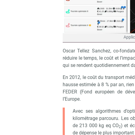
Applic
Oscar Tellez Sanchez, co-fonda
réduire le temps, le coût et l’im
qui se rendent quotidiennement d
En 2012, le coût du transport médi
hausse estimée à 8 % par an, rien
FEDER (Fond européen de déve
l’Europe.
Avec ses algorithmes d’opt
kilométrage parcouru. Les ob
de 213 000 kg eq CO
) et é
2
Recevoir
de dépense le plus important