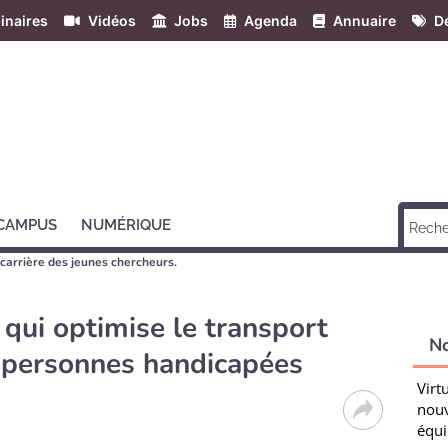
inaires
Vidéos
Jobs
Agenda
Annuaire
Dé
 CAMPUS
NUMÉRIQUE
carrière des jeunes chercheurs.
qui optimise le transport
N
 personnes handicapées
Virt
nouv
équi